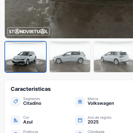
Características
Segmento
Marca
Citadino
Volkswagen
Cor
Ano de registo
Azul
2025
Potência
Cilindrada