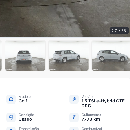
1 / 28
+
23
Modelo
Versão
Golf
1.5 TSI e-Hybrid GTE
DSG
Condição
Quilómetros
Usado
7773 km
Transmissão
Combustível