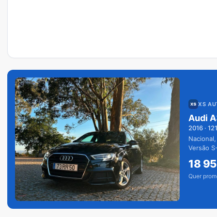
XS A
Audi A
2016
·
12
Nacional,
Versão S-
extras.
18 9
Quer prom