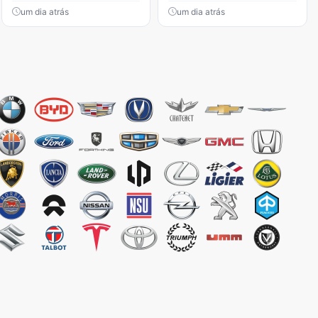
um dia atrás
um dia atrás