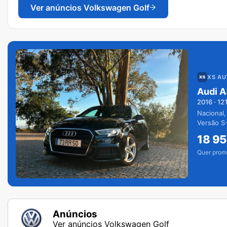
Ver anúncios
Volkswagen Golf
XS A
Audi A
2016
·
12
Nacional,
Versão S-
extras.
18 9
Quer prom
Anúncios
Ver anúncios Volkswagen Golf