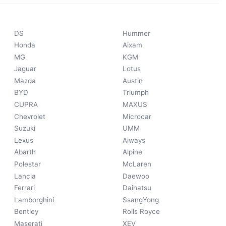
DS
Hummer
Honda
Aixam
MG
KGM
Jaguar
Lotus
Mazda
Austin
BYD
Triumph
CUPRA
MAXUS
Chevrolet
Microcar
Suzuki
UMM
Lexus
Aiways
Abarth
Alpine
Polestar
McLaren
Lancia
Daewoo
Ferrari
Daihatsu
Lamborghini
SsangYong
Bentley
Rolls Royce
Maserati
XEV