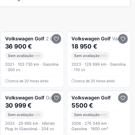
Volkswagen
Golf
2.0 TSI GTI Clubsport DSG
Volkswagen
Golf
Variant 1.0 eTSI Life DSG
36 900 €
18 950 €
Sem avaliação
Sem avaliação
2021 · 103 730 km · Gasolina
2023 · 129 999 km · Gasolina
· 300 cv
· 110 cv
cerca de 20 horas atrás
cerca de 20 horas atrás
Volkswagen
Golf
Golf 1.5 Tsi E-Hybrid Life Dsg
Volkswagen
Golf
30 999 €
5500 €
Sem avaliação
Sem avaliação
2025 · 20 995 km · Híbrido
2006 · 275 549 km ·
Plug-In (Gasolina) · 204 cv
Gasolina · 1600 cm³