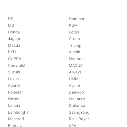
DS
Hummer
MG
KGM
Honda
Lotus
Jaguar
Aixam
Mazda
Triumph
BYD
Austin
CUPRA
Microcar
Chevrolet
MAXUS
Suzuki
Aiways
Lexus
UMM
Abarth
Alpine
Polestar
Daewoo
Ferrari
McLaren
Lancia
Daihatsu
Lamborghini
SsangYong
Maserati
Rolls Royce
Bentley
XEV