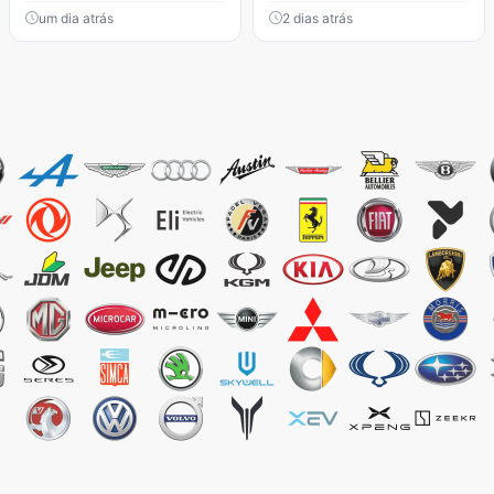
um dia atrás
2 dias atrás