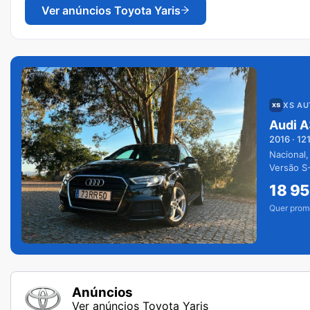
Ver anúncios
Toyota Yaris
XS A
Audi A
2016
·
12
Nacional,
Versão S-
extras.
18 9
Quer prom
Anúncios
Ver anúncios Toyota Yaris