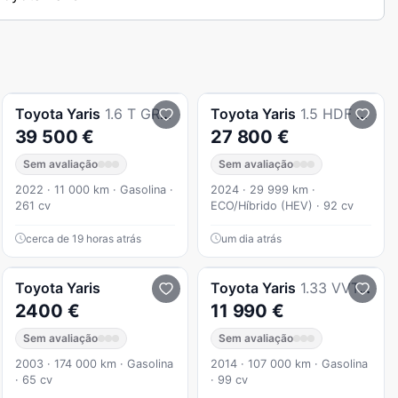
Toyota
Yaris
1.6 T GR High Performance Paket
Toyota
Yaris
1.5 HDF Luxury
39 500 €
27 800 €
Sem avaliação
Sem avaliação
2022 · 11 000 km · Gasolina ·
2024 · 29 999 km ·
261 cv
ECO/Híbrido (HEV) · 92 cv
cerca de 19 horas atrás
um dia atrás
Toyota
Yaris
Toyota
Yaris
1.33 VVT-i Comfort
2400 €
11 990 €
Sem avaliação
Sem avaliação
2003 · 174 000 km · Gasolina
2014 · 107 000 km · Gasolina
· 65 cv
· 99 cv