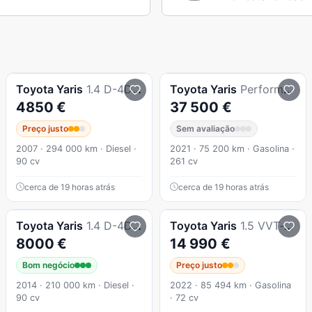
Toyota
Yaris
1.4 D-4D AC
Toyota
Yaris
Performence
4850 €
37 500 €
Preço justo
Sem avaliação
2007 · 294 000 km · Diesel ·
2021 · 75 200 km · Gasolina ·
90 cv
261 cv
cerca de 19 horas atrás
cerca de 19 horas atrás
Toyota
Yaris
1.4 D-4D ACtive+AC 99g
Toyota
Yaris
1.5 VVT-i Comfort
8000 €
14 990 €
Bom negócio
Preço justo
2014 · 210 000 km · Diesel ·
2022 · 85 494 km · Gasolina
90 cv
· 72 cv