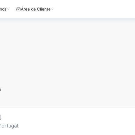
nds
Área de Cliente
o
l
ortugal.