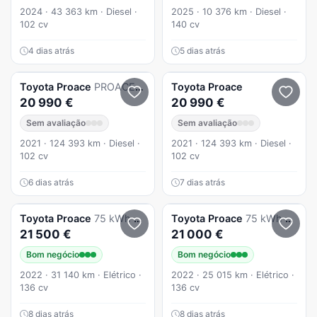
2024 · 43 363 km · Diesel ·
2025 · 10 376 km · Diesel ·
102 cv
140 cv
4 dias atrás
5 dias atrás
Toyota
Proace
PROACE CITY VERSO 1.5D EXCLUSIVE 5 LUG
Toyota
Proace
20 990 €
20 990 €
Sem avaliação
Sem avaliação
2021 · 124 393 km · Diesel ·
2021 · 124 393 km · Diesel ·
102 cv
102 cv
6 dias atrás
7 dias atrás
Toyota
Proace
75 kWh Business
Toyota
Proace
75 kWh Business
21 500 €
21 000 €
Bom negócio
Bom negócio
2022 · 31 140 km · Elétrico ·
2022 · 25 015 km · Elétrico ·
136 cv
136 cv
8 dias atrás
8 dias atrás