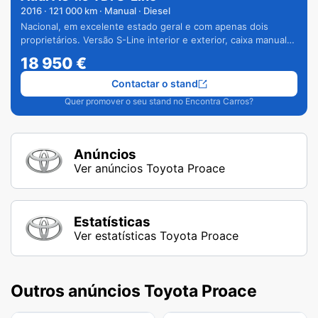
2016
·
121 000
km · Manual · Diesel
Nacional, em excelente estado geral e com apenas dois
proprietários. Versão S-Line interior e exterior, caixa manual
de 6 velocidades e vários extras.
18 950
€
Contactar o stand
Quer promover o seu stand no Encontra Carros?
Anúncios
Ver anúncios Toyota Proace
Estatísticas
Ver estatísticas Toyota Proace
Outros anúncios Toyota Proace