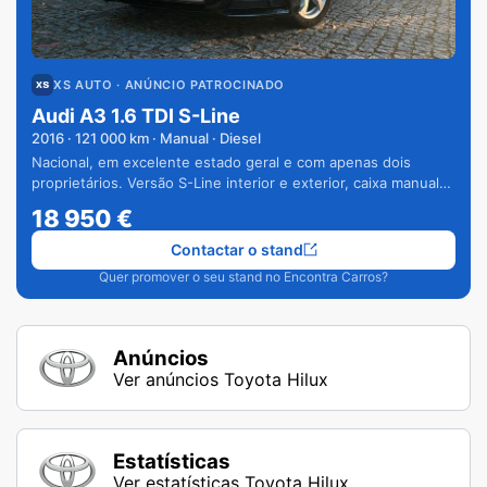
XS AUTO
· ANÚNCIO PATROCINADO
Audi A3 1.6 TDI S-Line
2016
·
121 000
km · Manual · Diesel
Nacional, em excelente estado geral e com apenas dois
proprietários. Versão S-Line interior e exterior, caixa manual
de 6 velocidades e vários extras.
18 950
€
Contactar o stand
Quer promover o seu stand no Encontra Carros?
Anúncios
Ver anúncios Toyota Hilux
Estatísticas
Ver estatísticas Toyota Hilux