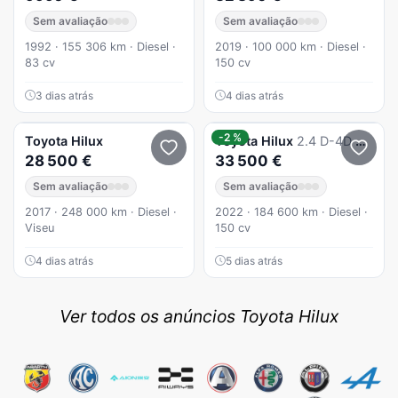
Sem avaliação
Sem avaliação
1992 · 155 306 km · Diesel ·
2019 · 100 000 km · Diesel ·
83 cv
150 cv
3 dias atrás
4 dias atrás
-2 %
Toyota
Hilux
Toyota
Hilux
2.4 D-4D 4WD CD CM
28 500 €
33 500 €
Sem avaliação
Sem avaliação
2017 · 248 000 km · Diesel ·
2022 · 184 600 km · Diesel ·
Viseu
150 cv
4 dias atrás
5 dias atrás
Ver todos os anúncios Toyota Hilux