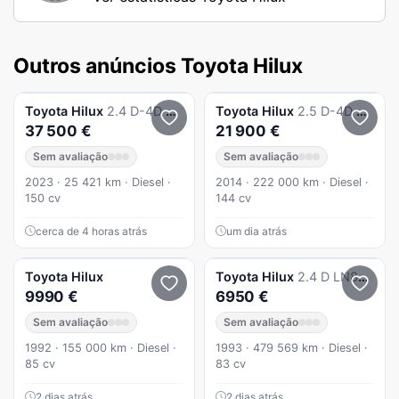
Outros anúncios Toyota Hilux
Toyota
Hilux
2.4 D-4D 4WD CD CH
Toyota
Hilux
2.5 D-4D 4WD CE
37 500 €
21 900 €
Sem avaliação
Sem avaliação
2023 · 25 421 km · Diesel ·
2014 · 222 000 km · Diesel ·
150 cv
144 cv
cerca de 4 horas atrás
um dia atrás
Toyota
Hilux
Toyota
Hilux
2.4 D LN85LP Cx Dupla
9990 €
6950 €
Sem avaliação
Sem avaliação
1992 · 155 000 km · Diesel ·
1993 · 479 569 km · Diesel ·
85 cv
83 cv
2 dias atrás
2 dias atrás