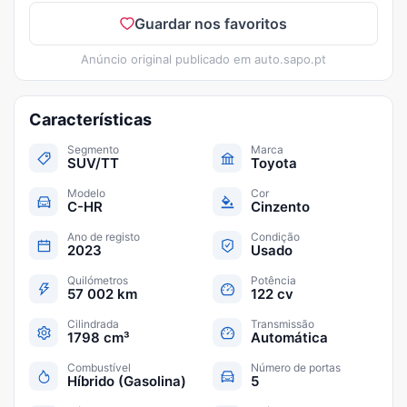
Guardar nos favoritos
Anúncio original publicado em
auto.sapo.pt
Características
Segmento
Marca
SUV/TT
Toyota
Modelo
Cor
C-HR
Cinzento
Ano de registo
Condição
2023
Usado
Quilómetros
Potência
57 002 km
122 cv
Cilindrada
Transmissão
1798 cm³
Automática
Combustível
Número de portas
Híbrido (Gasolina)
5