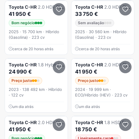
Toyota
C-HR
2.0 HDF Plug-in GR Sport Premiere Edition
Toyota
C-HR
2.0 HDF Plug-in Design
41 950 €
33 750 €
Bom negócio
Sem avaliação
2025 · 15 700 km · Híbrido
2025 · 30 560 km · Híbrido
(Gasolina) · 223 cv
(Gasolina) · 223 cv
cerca de 20 horas atrás
cerca de 20 horas atrás
Toyota
C-HR
1.8 Hybrid Comfort
Toyota
C-HR
2.0 HDF Plug-in GR Sport Premiere Edition
24 990 €
41 950 €
Preço justo
Preço justo
2023 · 138 492 km · Híbrido
2024 · 19 999 km ·
· 122 cv
ECO/Híbrido (HEV) · 223 cv
um dia atrás
um dia atrás
Toyota
C-HR
2.0 HDF Plug-in GR Sport Premiere Edition
Toyota
C-HR
1.8 HSD Exclusive+P.Luxury
41 950 €
18 750 €
Bom negócio
Ligeiramente caro