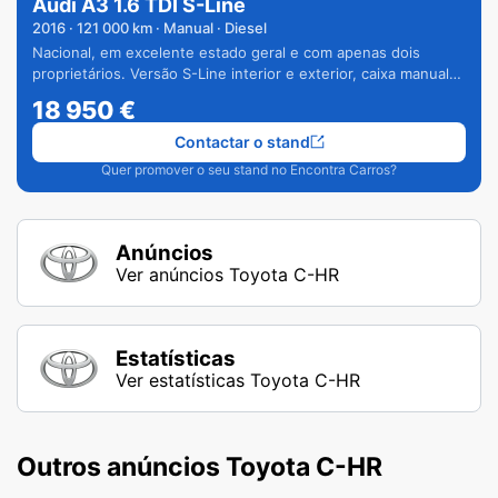
Audi A3 1.6 TDI S-Line
2016
·
121 000
km · Manual · Diesel
Nacional, em excelente estado geral e com apenas dois
proprietários. Versão S-Line interior e exterior, caixa manual
de 6 velocidades e vários extras.
18 950
€
Contactar o stand
Quer promover o seu stand no Encontra Carros?
Anúncios
Ver anúncios Toyota C-HR
Estatísticas
Ver estatísticas Toyota C-HR
Outros anúncios Toyota C-HR