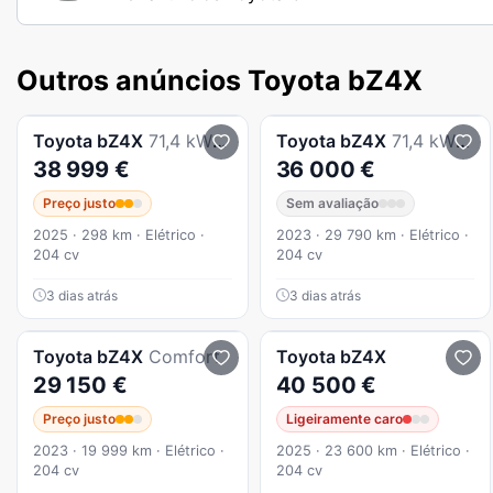
Outros anúncios Toyota bZ4X
Toyota
bZ4X
71,4 kWh Premium
Toyota
bZ4X
71,4 kWh Premium Limited
38 999 €
36 000 €
Preço justo
Sem avaliação
2025 · 298 km · Elétrico ·
2023 · 29 790 km · Elétrico ·
204 cv
204 cv
3 dias atrás
3 dias atrás
Toyota
bZ4X
Comfort
Toyota
bZ4X
29 150 €
40 500 €
Preço justo
Ligeiramente caro
2023 · 19 999 km · Elétrico ·
2025 · 23 600 km · Elétrico ·
204 cv
204 cv