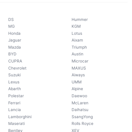
DS
Hummer
MG
KGM
Honda
Lotus
Jaguar
Aixam
Mazda
Triumph
BYD
Austin
CUPRA
Microcar
Chevrolet
MAXUS
Suzuki
Aiways
Lexus
UMM
Abarth
Alpine
Polestar
Daewoo
Ferrari
McLaren
Lancia
Daihatsu
Lamborghini
SsangYong
Maserati
Rolls Royce
Bentley
XEV