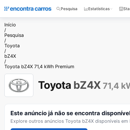
Pesquisa
Estatísticas
Sta
Início
/
Pesquisa
/
Toyota
/
bZ4X
/
Toyota bZ4X 71,4 kWh Premium
Toyota
bZ4X
71,4 
Este anúncio já não se encontra disponíve
Explore outros anúncios
Toyota bZ4X
disponíveis em 