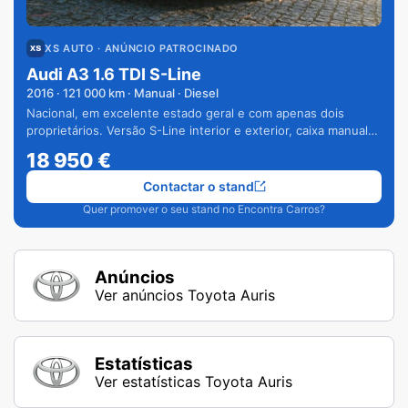
XS AUTO
· ANÚNCIO PATROCINADO
Audi A3 1.6 TDI S-Line
2016
·
121 000
km · Manual · Diesel
Nacional, em excelente estado geral e com apenas dois
proprietários. Versão S-Line interior e exterior, caixa manual
de 6 velocidades e vários extras.
18 950
€
Contactar o stand
Quer promover o seu stand no Encontra Carros?
Anúncios
Ver anúncios Toyota Auris
Estatísticas
Ver estatísticas Toyota Auris