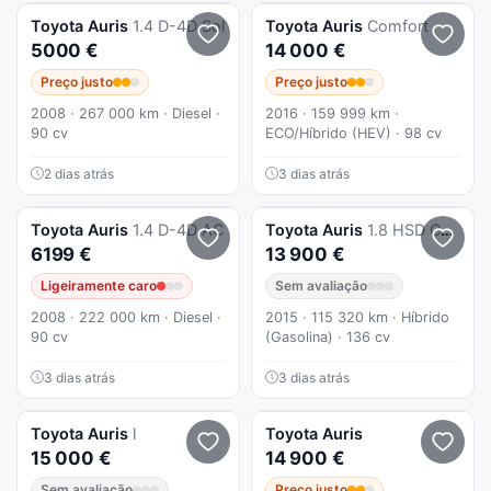
Toyota
Auris
1.4 D-4D Sol
Toyota
Auris
Comfort
5000 €
14 000 €
Preço justo
Preço justo
2008 · 267 000 km · Diesel ·
2016 · 159 999 km ·
90 cv
ECO/Híbrido (HEV) · 98 cv
2 dias atrás
3 dias atrás
Toyota
Auris
1.4 D-4D AC
Toyota
Auris
1.8 HSD Comfort +P.Sport+Navi
6199 €
13 900 €
Ligeiramente caro
Sem avaliação
2008 · 222 000 km · Diesel ·
2015 · 115 320 km · Híbrido
90 cv
(Gasolina) · 136 cv
3 dias atrás
3 dias atrás
Toyota
Auris
l
Toyota
Auris
15 000 €
14 900 €
Sem avaliação
Preço justo