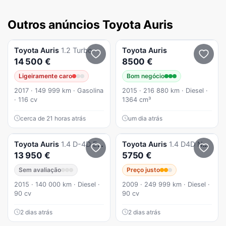
Outros anúncios Toyota Auris
Toyota
Auris
1.2 Turbo
Toyota
Auris
14 500 €
8500 €
Ligeiramente caro
Bom negócio
2017 · 149 999 km · Gasolina
2015 · 216 880 km · Diesel ·
· 116 cv
1364 cm³
cerca de 21 horas atrás
um dia atrás
Toyota
Auris
1.4 D-4D Exclusive +Skyv.+Navi
Toyota
Auris
1.4 D4D Nacional um dono
13 950 €
5750 €
Sem avaliação
Preço justo
2015 · 140 000 km · Diesel ·
2009 · 249 999 km · Diesel ·
90 cv
90 cv
2 dias atrás
2 dias atrás