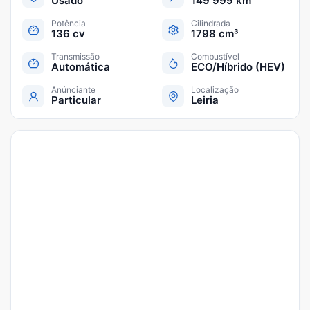
Usado
149 999 km
Potência
Cilindrada
136 cv
1798 cm³
Transmissão
Combustível
Automática
ECO/Híbrido (HEV)
Anúnciante
Localização
Particular
Leiria