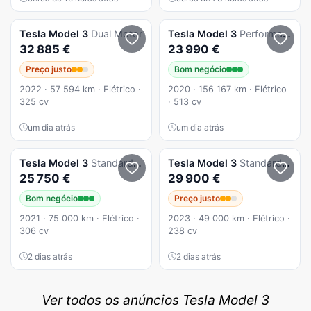
Tesla
Model 3
Dual Motor
Tesla
Model 3
Performance Dual Motor AWD
32 885 €
23 990 €
Preço justo
Bom negócio
2022 · 57 594 km · Elétrico ·
2020 · 156 167 km · Elétrico
325 cv
· 513 cv
um dia atrás
um dia atrás
Tesla
Model 3
Standard Range Plus RWD
Tesla
Model 3
Standard Range Plus RWD
25 750 €
29 900 €
Bom negócio
Preço justo
2021 · 75 000 km · Elétrico ·
2023 · 49 000 km · Elétrico ·
306 cv
238 cv
2 dias atrás
2 dias atrás
Ver todos os anúncios Tesla Model 3