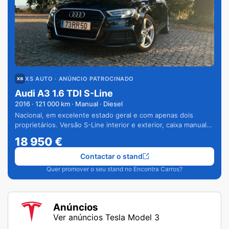
XS AUTO
· ANÚNCIO PATROCINADO
Audi A3 1.6 TDI S-Line
2016
·
121 000
km · Manual · Diesel
Nacional, em excelente estado geral e com apenas dois
proprietários. Versão S-Line interior e exterior, caixa manual
de 6 velocidades e vários extras.
18 950
€
Contactar o stand
Quer promover o seu stand no Encontra Carros?
Anúncios
Ver anúncios Tesla Model 3