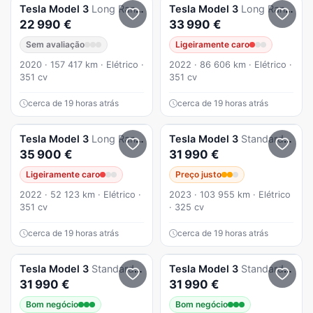
Tesla
Model 3
Long Range AWD Dual Motor
Tesla
Model 3
Long Range Tração Integral
22 990 €
33 990 €
Sem avaliação
Ligeiramente caro
2020 · 157 417 km · Elétrico ·
2022 · 86 606 km · Elétrico ·
351 cv
351 cv
cerca de 19 horas atrás
cerca de 19 horas atrás
Tesla
Model 3
Long Range Tração Integral
Tesla
Model 3
Standard RWD
35 900 €
31 990 €
Ligeiramente caro
Preço justo
2022 · 52 123 km · Elétrico ·
2023 · 103 955 km · Elétrico
351 cv
· 325 cv
cerca de 19 horas atrás
cerca de 19 horas atrás
Tesla
Model 3
Standard RWD
Tesla
Model 3
Standard RWD Plus
31 990 €
31 990 €
Bom negócio
Bom negócio