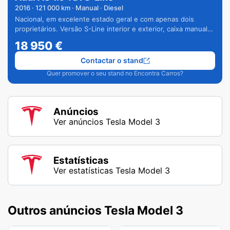
2016
·
121 000
km · Manual · Diesel
Nacional, em excelente estado geral e com apenas dois
proprietários. Versão S-Line interior e exterior, caixa manual
de 6 velocidades e vários extras.
18 950
€
Contactar o stand
Quer promover o seu stand no Encontra Carros?
Anúncios
Ver anúncios Tesla Model 3
Estatísticas
Ver estatísticas Tesla Model 3
Outros anúncios Tesla Model 3