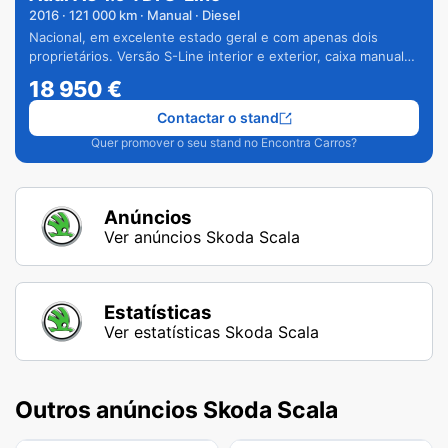
2016
·
121 000
km · Manual · Diesel
Nacional, em excelente estado geral e com apenas dois
proprietários. Versão S-Line interior e exterior, caixa manual
de 6 velocidades e vários extras.
18 950
€
Contactar o stand
Quer promover o seu stand no Encontra Carros?
Anúncios
Ver anúncios Skoda Scala
Estatísticas
Ver estatísticas Skoda Scala
Outros anúncios Skoda Scala