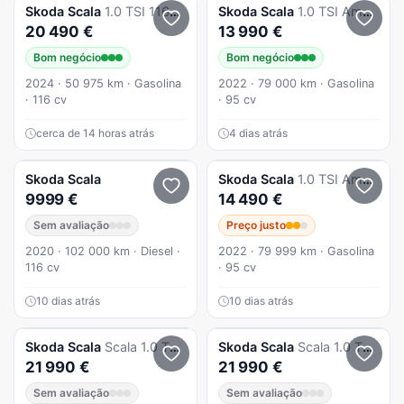
Skoda
Scala
1.0 TSI 116CV DSG
Skoda
Scala
1.0 TSI Ambition
20 490 €
13 990 €
Bom negócio
Bom negócio
2024 · 50 975 km · Gasolina
2022 · 79 000 km · Gasolina
· 116 cv
· 95 cv
cerca de 14 horas atrás
4 dias atrás
Skoda
Scala
Skoda
Scala
1.0 TSI Ambition
9999 €
14 490 €
Sem avaliação
Preço justo
2020 · 102 000 km · Diesel ·
2022 · 79 999 km · Gasolina
116 cv
· 95 cv
10 dias atrás
10 dias atrás
Skoda
Scala
Scala 1.0 TSI DSG
Skoda
Scala
Scala 1.0 TSI Selection DSG
21 990 €
21 990 €
Sem avaliação
Sem avaliação