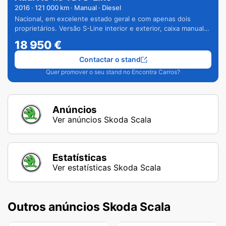
2016
·
121 000
km · Manual · Diesel
Nacional, em excelente estado geral e com apenas dois
proprietários. Versão S-Line interior e exterior, caixa manual
de 6 velocidades e vários extras.
18 950
€
Contactar o stand
Quer promover o seu stand no Encontra Carros?
Anúncios
Ver anúncios Skoda Scala
Estatísticas
Ver estatísticas Skoda Scala
Outros anúncios Skoda Scala