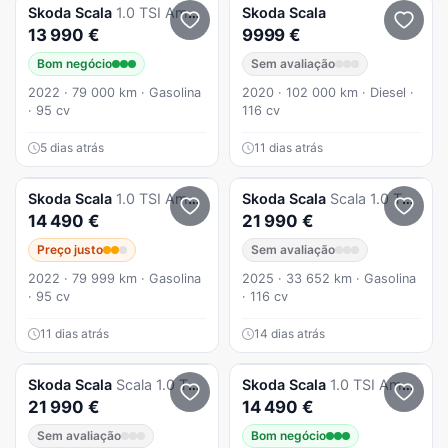
Skoda
Scala
1.0 TSI Ambition
Skoda
Scala
13 990 €
9999 €
Bom negócio
Sem avaliação
2022 · 79 000 km · Gasolina
2020 · 102 000 km · Diesel ·
· 95 cv
116 cv
5 dias atrás
11 dias atrás
Skoda
Scala
1.0 TSI Ambition
Skoda
Scala
Scala 1.0 TSI DSG
14 490 €
21 990 €
Preço justo
Sem avaliação
2022 · 79 999 km · Gasolina
2025 · 33 652 km · Gasolina
· 95 cv
· 116 cv
11 dias atrás
14 dias atrás
Skoda
Scala
Scala 1.0 TSI Selection DSG
Skoda
Scala
1.0 TSI Ambition
21 990 €
14 490 €
Sem avaliação
Bom negócio