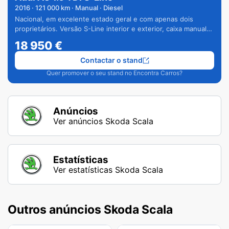
2016
·
121 000
km · Manual · Diesel
Nacional, em excelente estado geral e com apenas dois
proprietários. Versão S-Line interior e exterior, caixa manual
de 6 velocidades e vários extras.
18 950
€
Contactar o stand
Quer promover o seu stand no Encontra Carros?
Anúncios
Ver anúncios Skoda Scala
Estatísticas
Ver estatísticas Skoda Scala
Outros anúncios Skoda Scala