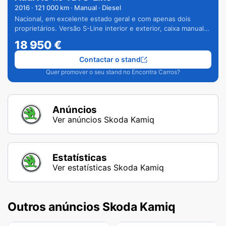
2016
·
121 000
km · Manual · Diesel
Nacional, em excelente estado geral e com apenas dois
proprietários. Versão S-Line interior e exterior, caixa manual
de 6 velocidades e vários extras.
18 950
€
Contactar o stand
Quer promover o seu stand no Encontra Carros?
Anúncios
Ver anúncios Skoda Kamiq
Estatísticas
Ver estatísticas Skoda Kamiq
Outros anúncios Skoda Kamiq