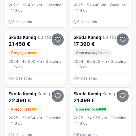
2022 · 30 400 km · Gasolina
2025 · 51 440 km · Gasolina
· 110 cv
· 116 cv
3 dias atrás
3 dias atrás
Skoda
Kamiq
1.0 TSI Style DSG
Skoda
Kamiq
1.0 TSI DSG
21 450 €
17 390 €
Preço justo
Sem avaliação
2024 · 42 000 km · Gasolina
2024 · 62 500 km · Gasolina
· 116 cv
· 116 cv
4 dias atrás
4 dias atrás
Skoda
Kamiq
Kamiq 1.0 TSI DSG
Skoda
Kamiq
Kamiq 1.0 Tsi Selection Dsg
22 490 €
21 499 €
Preço justo
Bom negócio
2025 · 30 884 km · Gasolina
2025 · 34 955 km · Gasolina
· 116 cv
· 116 cv
4 dias atrás
5 dias atrás