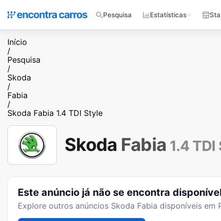
Pesquisa
Estatísticas
Sta
Início
/
Pesquisa
/
Skoda
/
Fabia
/
Skoda Fabia 1.4 TDI Style
Skoda
Fabia
1.4 TDI 
Este anúncio já não se encontra disponíve
Explore outros anúncios
Skoda Fabia
disponíveis em P