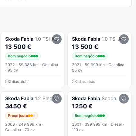
Skoda
Fabia
1.0 TSI AMBITION Break
Skoda
Fabia
1.0 TSI Ambition
13 500 €
13 500 €
Bom negócio
Bom negócio
2022 · 59 388 km · Gasolina
2021 · 59 999 km · Gasolina ·
· 95 cv
95 cv
2 dias atrás
2 dias atrás
Skoda
Fabia
1.2 Elegance
Skoda
Fabia
Scoda
3450 €
1250 €
Preço justo
Bom negócio
2008 · 249 999 km ·
2001 · 399 999 km · Diesel ·
Gasolina · 70 cv
110 cv