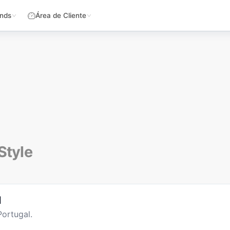
nds
Área de Cliente
Style
l
ortugal.