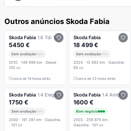
Outros anúncios Skoda Fabia
Skoda
Fabia
1.6 Tdi 105cv
Skoda
Fabia
5450 €
18 499 €
Sem avaliação
Sem avaliação
2010 · 149 999 km · Diesel ·
2024 · 15 693 km · Gasolina ·
105 cv
95 cv
cerca de 18 horas atrás
cerca de 23 horas atrás
Skoda
Fabia
1.4 Elegance AR8
Skoda
Fabia
1.4 Ambiente
1750 €
1600 €
Sem avaliação
Bom negócio
2000 · 191 281 km · Gasolina
2003 · 258 875 km ·
· 101 cv
Gasolina · 101 cv