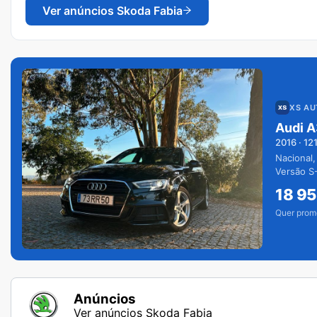
Ver anúncios
Skoda Fabia
XS A
Audi A
2016
·
12
Nacional,
Versão S-
extras.
18 9
Quer prom
Anúncios
Ver anúncios Skoda Fabia