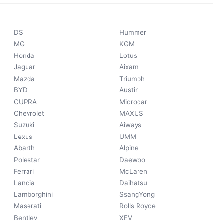
DS
Hummer
MG
KGM
Honda
Lotus
Jaguar
Aixam
Mazda
Triumph
BYD
Austin
CUPRA
Microcar
Chevrolet
MAXUS
Suzuki
Aiways
Lexus
UMM
Abarth
Alpine
Polestar
Daewoo
Ferrari
McLaren
Lancia
Daihatsu
Lamborghini
SsangYong
Maserati
Rolls Royce
Bentley
XEV