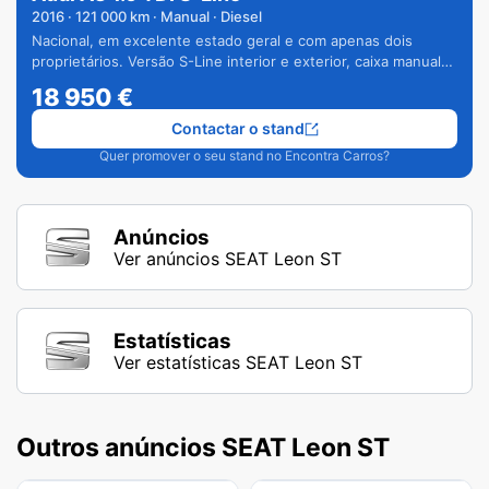
2016
·
121 000
km · Manual · Diesel
Nacional, em excelente estado geral e com apenas dois
proprietários. Versão S-Line interior e exterior, caixa manual
de 6 velocidades e vários extras.
18 950
€
Contactar o stand
Quer promover o seu stand no Encontra Carros?
Anúncios
Ver anúncios SEAT Leon ST
Estatísticas
Ver estatísticas SEAT Leon ST
Outros anúncios SEAT Leon ST