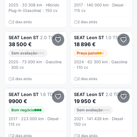
2025 · 33 308 km · Híbrido
2017 · 140 000 km · Diesel ·
Plug-In (Gasolina) · 150 cv
115 cv
2 dias atrás
2 dias atrás
SEAT
Leon ST
2.0 TSI 4Drive OPF DSG Cupra R
SEAT
Leon ST
1.0 TSI Style
38 500 €
18 896 €
Sem avaliação
Preço justo
2020 · 73 000 km · Gasolina
2024 · 62 300 km · Gasolina
· 300 cv
· 110 cv
2 dias atrás
2 dias atrás
SEAT
Leon ST
1.6 TDI Xcellence S/S
SEAT
Leon ST
2.0 TDI FR DSG
9900 €
19 950 €
Bom negócio
Sem avaliação
2017 · 223 000 km · Diesel ·
2021 · 141 439 km · Diesel ·
115 cv
150 cv
2 dias atrás
3 dias atrás