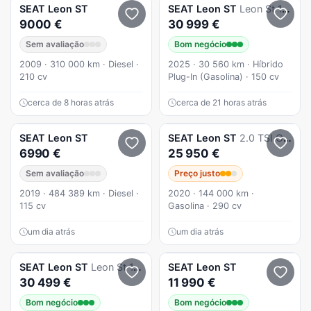
SEAT
Leon ST
SEAT
Leon ST
Leon St 1.5 Tsi E-Hybrid Fr Dsg
9000 €
30 999 €
Sem avaliação
Bom negócio
2009 · 310 000 km · Diesel ·
2025 · 30 560 km · Híbrido
210 cv
Plug-In (Gasolina) · 150 cv
cerca de 8 horas atrás
cerca de 21 horas atrás
SEAT
Leon ST
SEAT
Leon ST
2.0 TSI OPF DSG Cupra Edition Silver
6990 €
25 950 €
Sem avaliação
Preço justo
2019 · 484 389 km · Diesel ·
2020 · 144 000 km ·
115 cv
Gasolina · 290 cv
um dia atrás
um dia atrás
SEAT
Leon ST
Leon St 1.5 Tsi E-Hybrid Fr Dsg
SEAT
Leon ST
30 499 €
11 990 €
Bom negócio
Bom negócio