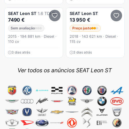
SEAT
Leon ST
1.6 TDI Style S/S
SEAT
Leon ST
7490 €
13 950 €
Sem avaliação
Preço justo
2015 · 194 881 km · Diesel ·
2018 · 143 621 km · Diesel ·
110 cv
115 cv
3 dias atrás
3 dias atrás
Ver todos os anúncios SEAT Leon ST