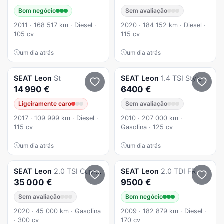
Bom negócio
Sem avaliação
2011 · 168 517 km · Diesel ·
2020 · 184 152 km · Diesel ·
105 cv
115 cv
um dia atrás
um dia atrás
SEAT
Leon
St
SEAT
Leon
1.4 TSI Style
14 990 €
6400 €
Ligeiramente caro
Sem avaliação
2017 · 109 999 km · Diesel ·
2010 · 207 000 km ·
115 cv
Gasolina · 125 cv
um dia atrás
um dia atrás
SEAT
Leon
2.0 TSI Cupra DSG S/S
SEAT
Leon
2.0 TDI FR
35 000 €
9500 €
Sem avaliação
Bom negócio
2020 · 45 000 km · Gasolina
2009 · 182 879 km · Diesel ·
· 300 cv
170 cv