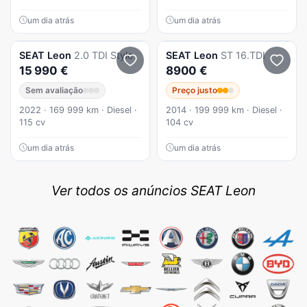
um dia atrás
um dia atrás
SEAT
Leon
2.0 TDI Style
SEAT
Leon
ST 16.TDI
15 990 €
8900 €
Sem avaliação
Preço justo
2022 · 169 999 km · Diesel ·
2014 · 199 999 km · Diesel ·
115 cv
104 cv
um dia atrás
um dia atrás
Ver todos os anúncios SEAT Leon