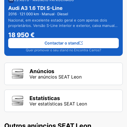
Audi A3 1.6 TDI S-Line
2016
·
121 000
km · Manual · Diesel
Nacional, em excelente estado geral e com apenas dois
proprietários. Versão S-Line interior e exterior, caixa manual
de 6 velocidades e vários extras.
18 950
€
Contactar o stand
Quer promover o seu stand no Encontra Carros?
Anúncios
Ver anúncios SEAT Leon
Estatísticas
Ver estatísticas SEAT Leon
Outros anúncios SEAT Leon