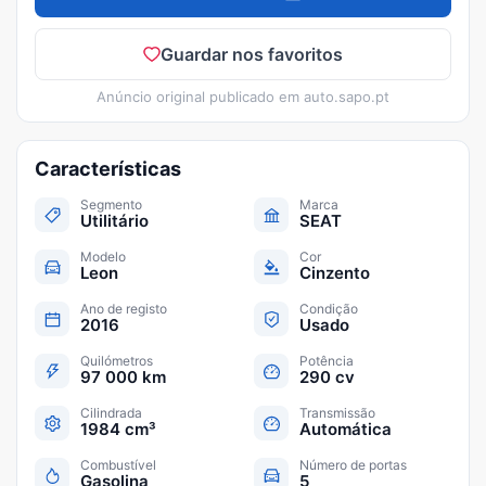
Guardar nos favoritos
Anúncio original publicado em
auto.sapo.pt
Características
Segmento
Marca
Utilitário
SEAT
Modelo
Cor
Leon
Cinzento
Ano de registo
Condição
2016
Usado
Quilómetros
Potência
97 000 km
290 cv
Cilindrada
Transmissão
1984 cm³
Automática
Combustível
Número de portas
Gasolina
5