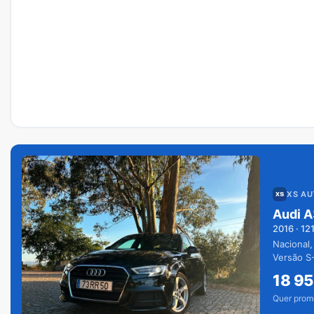
XS A
Audi A
2016
·
12
Nacional,
Versão S-
extras.
18 9
Quer prom