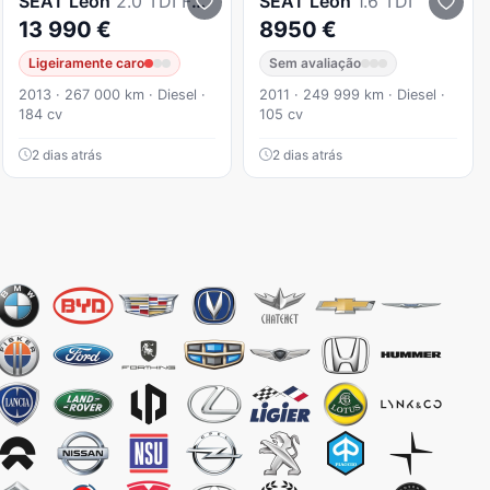
SEAT
Leon
2.0 TDI FR S/S
SEAT
Leon
1.6 TDI
13 990 €
8950 €
Ligeiramente caro
Sem avaliação
2013 · 267 000 km · Diesel ·
2011 · 249 999 km · Diesel ·
184 cv
105 cv
2 dias atrás
2 dias atrás