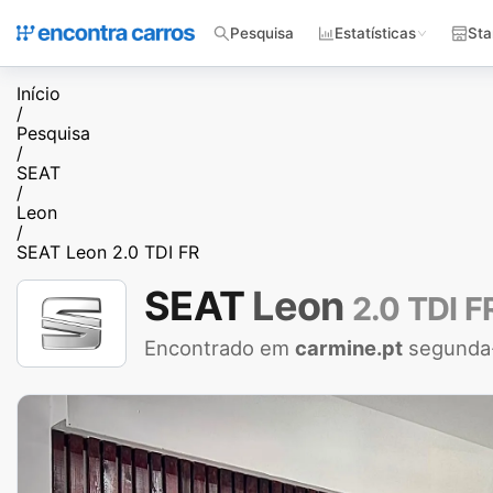
Pesquisa
Estatísticas
Sta
Início
/
Pesquisa
/
SEAT
/
Leon
/
SEAT Leon 2.0 TDI FR
SEAT
Leon
2.0 TDI F
Encontrado em
carmine.pt
segunda-