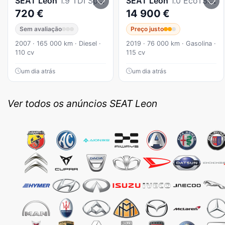
SEAT
Leon
1.9 TDI Sport
SEAT
Leon
1.0 EcoTSI Style S/S
720 €
14 900 €
Sem avaliação
Preço justo
2007 · 165 000 km · Diesel ·
2019 · 76 000 km · Gasolina ·
110 cv
115 cv
um dia atrás
um dia atrás
Ver todos os anúncios SEAT Leon