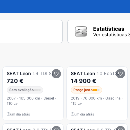
Estatísticas
Ver estatísticas
SEAT
Leon
1.9 TDI Sport
SEAT
Leon
1.0 EcoTSI Style S/S
720 €
14 900 €
Sem avaliação
Preço justo
2007 · 165 000 km · Diesel ·
2019 · 76 000 km · Gasolina ·
110 cv
115 cv
um dia atrás
um dia atrás