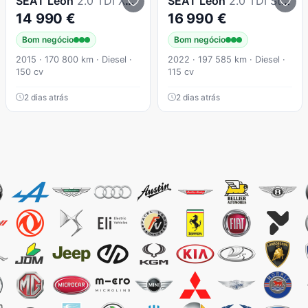
SEAT
Leon
2.0 TDI Xcellence DSG S/S
SEAT
Leon
2.0 TDI Style
14 990 €
16 990 €
Bom negócio
Bom negócio
2015 · 170 800 km · Diesel ·
2022 · 197 585 km · Diesel ·
150 cv
115 cv
2 dias atrás
2 dias atrás