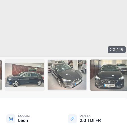
1 / 18
+
13
Modelo
Versão
Leon
2.0 TDI FR