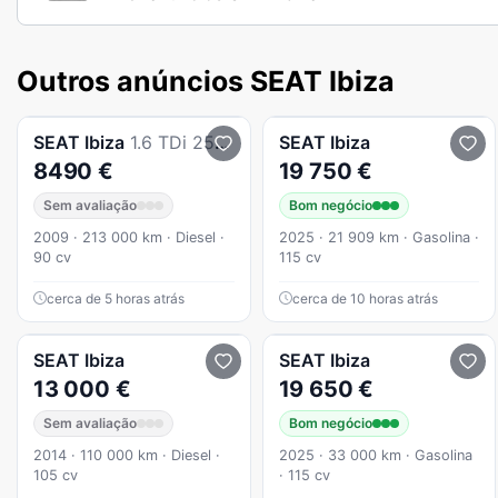
Outros anúncios SEAT Ibiza
SEAT
Ibiza
1.6 TDi 25 Anos DPF
SEAT
Ibiza
8490 €
19 750 €
Sem avaliação
Bom negócio
2009 · 213 000 km · Diesel ·
2025 · 21 909 km · Gasolina ·
90 cv
115 cv
cerca de 5 horas atrás
cerca de 10 horas atrás
SEAT
Ibiza
SEAT
Ibiza
13 000 €
19 650 €
Sem avaliação
Bom negócio
2014 · 110 000 km · Diesel ·
2025 · 33 000 km · Gasolina
105 cv
· 115 cv