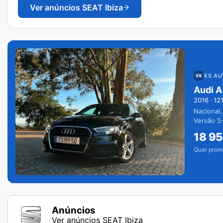
Ver anúncios
SEAT Ibiza
XS A
Audi A
2016
·
12
Nacional,
Versão S-
extras.
18 9
Quer prom
Anúncios
Ver anúncios SEAT Ibiza