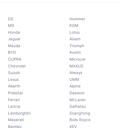
DS
Hummer
MG
KGM
Honda
Lotus
Jaguar
Aixam
Mazda
Triumph
BYD
Austin
CUPRA
Microcar
Chevrolet
MAXUS
Suzuki
Aiways
Lexus
UMM
Abarth
Alpine
Polestar
Daewoo
Ferrari
McLaren
Lancia
Daihatsu
Lamborghini
SsangYong
Maserati
Rolls Royce
Bentley
XEV