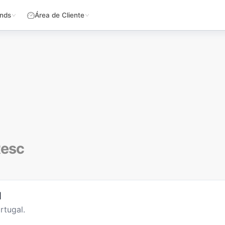
nds
Área de Cliente
Resc
l
rtugal.