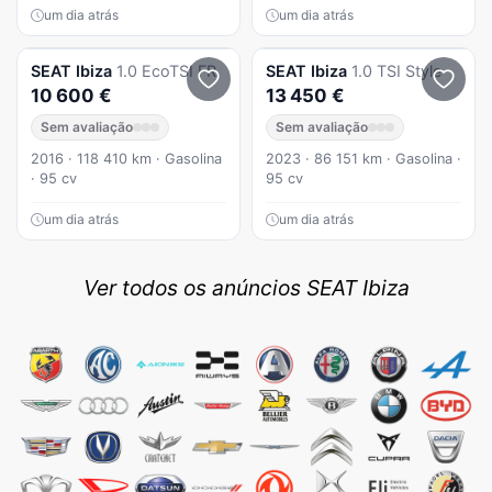
um dia atrás
um dia atrás
SEAT
Ibiza
1.0 EcoTSI FR
SEAT
Ibiza
1.0 TSI Style
10 600 €
13 450 €
Sem avaliação
Sem avaliação
2016 · 118 410 km · Gasolina
2023 · 86 151 km · Gasolina ·
· 95 cv
95 cv
um dia atrás
um dia atrás
Ver todos os anúncios SEAT Ibiza