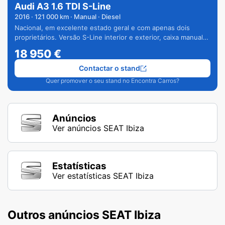
Audi A3 1.6 TDI S-Line
2016
·
121 000
km · Manual · Diesel
Nacional, em excelente estado geral e com apenas dois
proprietários. Versão S-Line interior e exterior, caixa manual
de 6 velocidades e vários extras.
18 950
€
Contactar o stand
Quer promover o seu stand no Encontra Carros?
Anúncios
Ver anúncios SEAT Ibiza
Estatísticas
Ver estatísticas SEAT Ibiza
Outros anúncios SEAT Ibiza