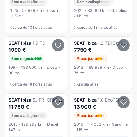
Sem avaliação
Sem avaliação
2025 · 57 989 km · Gasolina
2025 · 33 000 km · Gasolina
· 115 cv
· 115 cv
cerca de 18 horas atrás
cerca de 18 horas atrás
SEAT
Ibiza
1.9 TDI
SEAT
Ibiza
1.2 TDi Style 165.471km
1990 €
7750 €
Bom negócio
Preço justo
1997 · 153 000 km · Diesel ·
2013 · 169 999 km · Diesel ·
90 cv
75 cv
cerca de 18 horas atrás
um dia atrás
SEAT
Ibiza
6J FR (ORIGINAL) 2.0 TDI 143CV VERSÃO 30 ANOS - 5 LUGARES - c/ GARANTIA
SEAT
Ibiza
1.0 EcoTSI FR
11 750 €
13 900 €
Sem avaliação
Preço justo
2015 · 199 999 km · Diesel ·
2019 · 117 053 km · Gasolina
143 cv
· 115 cv