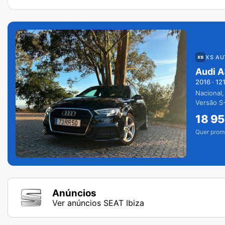
XS A
Audi A
2016
·
12
Nacional,
Versão S-
extras.
18 9
Quer prom
Anúncios
Ver anúncios SEAT Ibiza