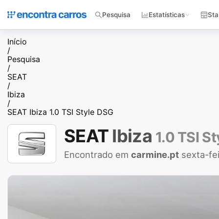
Pesquisa
Estatísticas
Sta
Início
/
Pesquisa
/
SEAT
/
Ibiza
/
SEAT Ibiza 1.0 TSI Style DSG
SEAT
Ibiza
1.0 TSI S
Encontrado em
carmine.pt
sexta-fe