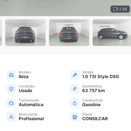
1 / 25
+
20
Modelo
Versão
Ibiza
1.0 TSI Style DSG
Condição
Quilómetros
Usado
63 757 km
Transmissão
Combustível
Automática
Gasolina
Anúnciante
Stand
Profissional
CONSILCAR