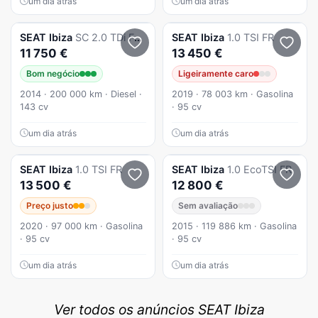
um dia atrás
um dia atrás
SEAT
Ibiza
SC 2.0 TDi FR 30 Anos
SEAT
Ibiza
1.0 TSI FR
11 750 €
13 450 €
Bom negócio
Ligeiramente caro
2014 · 200 000 km · Diesel ·
2019 · 78 003 km · Gasolina
143 cv
· 95 cv
um dia atrás
um dia atrás
SEAT
Ibiza
1.0 TSI FR
SEAT
Ibiza
1.0 EcoTSI FR
13 500 €
12 800 €
Preço justo
Sem avaliação
2020 · 97 000 km · Gasolina
2015 · 119 886 km · Gasolina
· 95 cv
· 95 cv
um dia atrás
um dia atrás
Ver todos os anúncios SEAT Ibiza