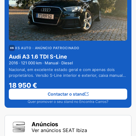
XS AUTO
· ANÚNCIO PATROCINADO
Audi A3 1.6 TDI S-Line
2016
·
121 000
km · Manual · Diesel
Nacional, em excelente estado geral e com apenas dois
proprietários. Versão S-Line interior e exterior, caixa manual
de 6 velocidades e vários extras.
18 950
€
Contactar o stand
Quer promover o seu stand no Encontra Carros?
Anúncios
Ver anúncios SEAT Ibiza