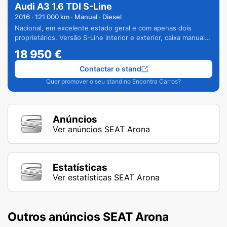
Audi A3 1.6 TDI S-Line
2016
·
121 000
km · Manual · Diesel
Nacional, em excelente estado geral e com apenas dois
proprietários. Versão S-Line interior e exterior, caixa manual
de 6 velocidades e vários extras.
18 950
€
Contactar o stand
Quer promover o seu stand no Encontra Carros?
Anúncios
Ver anúncios SEAT Arona
Estatísticas
Ver estatísticas SEAT Arona
Outros anúncios SEAT Arona