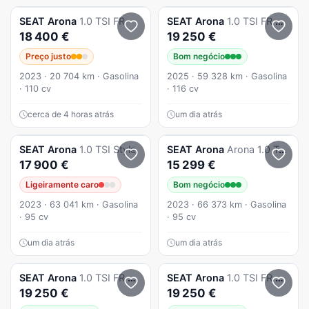
SEAT
Arona
1.0 TSI FR
SEAT
Arona
1.0 TSI FR DSG
18 400 €
19 250 €
Preço justo
Bom negócio
2023 · 20 704 km · Gasolina
2025 · 59 328 km · Gasolina
· 110 cv
· 116 cv
cerca de 4 horas atrás
um dia atrás
SEAT
Arona
1.0 TSI Style
SEAT
Arona
Arona 1.0 Tsi Style
17 900 €
15 299 €
Ligeiramente caro
Bom negócio
2023 · 63 041 km · Gasolina
2023 · 66 373 km · Gasolina
· 95 cv
· 95 cv
um dia atrás
um dia atrás
SEAT
Arona
1.0 TSI FR DSG
SEAT
Arona
1.0 TSI FR DSG
19 250 €
19 250 €