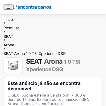
Início
/
Pesquisa
/
SEAT
/
Arona
/
SEAT Arona 1.0 TSI Xperience DSG
SEAT
Arona
1.0 TSI
Xperience DSG
Este anúncio já não se encontra
disponível
O
SEAT Arona
esteve à venda por
17 300
€
durante
17
dias
. Explore outros anúncios
SEAT
Arona
disponíveis em Portugal.