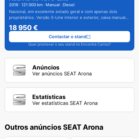
2016
·
121 000
km · Manual · Diesel
Nacional, em excelente estado geral e com apenas dois
proprietários. Versão S-Line interior e exterior, caixa manual
de 6 velocidades e vários extras.
18 950
€
Contactar o stand
Quer promover o seu stand no Encontra Carros?
Anúncios
Ver anúncios SEAT Arona
Estatísticas
Ver estatísticas SEAT Arona
Outros anúncios SEAT Arona