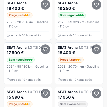
SEAT
Arona
SEAT
Arona
18 400 €
19 250 €
Preço justo
Bom negócio
2023 · 20 704 km · Gasolina
2025 · 59 328 km · Gasolina
· 110 cv
· 116 cv
cerca de 10 horas atrás
cerca de 15 horas atrás
SEAT
Arona
1.0 TSI Xperience DSG
SEAT
Arona
1.0 TSI FR
17 500 €
18 400 €
Bom negócio
Preço justo
2024 · 58 180 km · Gasolina
2023 · 20 704 km · Gasolina
· 110 cv
· 110 cv
cerca de 19 horas atrás
cerca de 19 horas atrás
SEAT
Arona
1.0 TSI FR
SEAT
Arona
1.0 TSI Style DSG
15 990 €
17 950 €
Preço justo
Sem avaliação