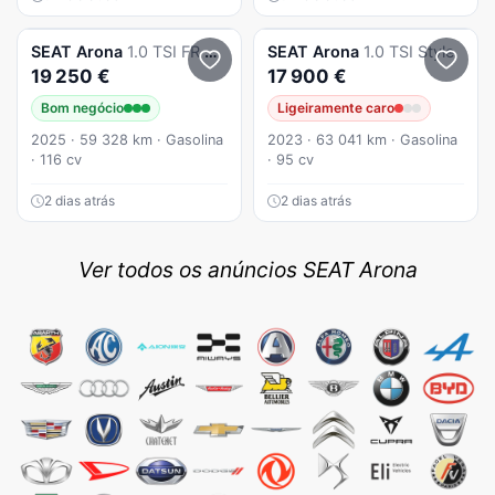
SEAT
Arona
1.0 TSI FR DSG
SEAT
Arona
1.0 TSI Style
19 250 €
17 900 €
Bom negócio
Ligeiramente caro
2025 · 59 328 km · Gasolina
2023 · 63 041 km · Gasolina
· 116 cv
· 95 cv
2 dias atrás
2 dias atrás
Ver todos os anúncios SEAT Arona