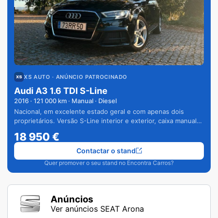
XS AUTO
· ANÚNCIO PATROCINADO
Audi A3 1.6 TDI S-Line
2016
·
121 000
km · Manual · Diesel
Nacional, em excelente estado geral e com apenas dois
proprietários. Versão S-Line interior e exterior, caixa manual
de 6 velocidades e vários extras.
18 950
€
Contactar o stand
Quer promover o seu stand no Encontra Carros?
Anúncios
Ver anúncios SEAT Arona