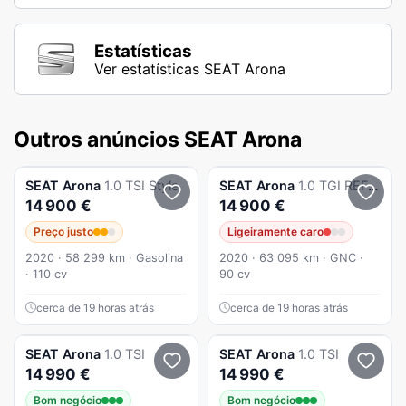
Estatísticas
Ver estatísticas SEAT Arona
Outros anúncios SEAT Arona
SEAT
Arona
1.0 TSI Style
SEAT
Arona
1.0 TGI REFERENCE 6v
14 900 €
14 900 €
Preço justo
Ligeiramente caro
2020 · 58 299 km · Gasolina
2020 · 63 095 km · GNC ·
· 110 cv
90 cv
cerca de 19 horas atrás
cerca de 19 horas atrás
SEAT
Arona
1.0 TSI
SEAT
Arona
1.0 TSI
14 990 €
14 990 €
Bom negócio
Bom negócio