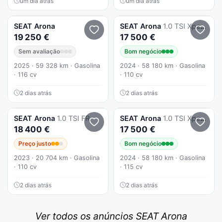
um dia atrás
um dia atrás
SEAT
Arona
SEAT
Arona
1.0 TSI Xperience DSG
19 250 €
17 500 €
Sem avaliação
Bom negócio
2025 · 59 328 km · Gasolina
2024 · 58 180 km · Gasolina
· 116 cv
· 110 cv
2 dias atrás
2 dias atrás
SEAT
Arona
1.0 TSI FR
SEAT
Arona
1.0 TSI Xperience DSG
18 400 €
17 500 €
Preço justo
Bom negócio
2023 · 20 704 km · Gasolina
2024 · 58 180 km · Gasolina
· 110 cv
· 115 cv
2 dias atrás
2 dias atrás
Ver todos os anúncios SEAT Arona