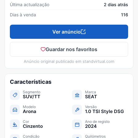
Última actualização
2 dias atrás
Dias à venda
116
Ver anúncio
Guardar nos favoritos
Anúncio original publicado em
standvirtual.com
Características
Segmento
Marca
SUV/TT
SEAT
Modelo
Versão
Arona
1.0 TSI Style DSG
Cor
Ano de registo
Cinzento
2024
Condição
Quilómetros