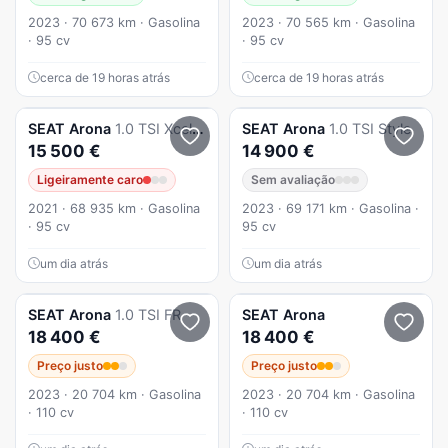
2023 · 70 673 km · Gasolina
2023 · 70 565 km · Gasolina
· 95 cv
· 95 cv
cerca de 19 horas atrás
cerca de 19 horas atrás
SEAT
Arona
1.0 TSI Xcellence
SEAT
Arona
1.0 TSI Style
15 500 €
14 900 €
Ligeiramente caro
Sem avaliação
2021 · 68 935 km · Gasolina
2023 · 69 171 km · Gasolina ·
· 95 cv
95 cv
um dia atrás
um dia atrás
SEAT
Arona
1.0 TSI FR
SEAT
Arona
18 400 €
18 400 €
Preço justo
Preço justo
2023 · 20 704 km · Gasolina
2023 · 20 704 km · Gasolina
· 110 cv
· 110 cv