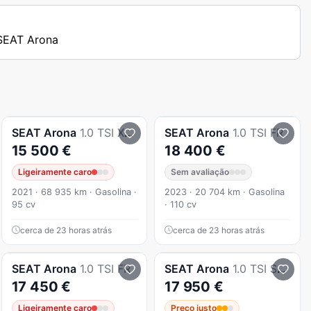
 SEAT Arona
SEAT
Arona
1.0 TSI Xcellence
SEAT
Arona
1.0 TSI FR
15 500 €
18 400 €
Ligeiramente caro
Sem avaliação
2021 · 68 935 km · Gasolina ·
2023 · 20 704 km · Gasolina
95 cv
· 110 cv
cerca de 23 horas atrás
cerca de 23 horas atrás
SEAT
Arona
1.0 TSI FR
SEAT
Arona
1.0 TSI Style DSG
17 450 €
17 950 €
Ligeiramente caro
Preço justo