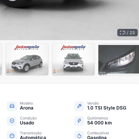
1 / 23
+
18
Modelo
Versão
Arona
1.0 TSI Style DSG
Condição
Quilómetros
Usado
54 000 km
Transmissão
Combustível
Automática
Gasolina