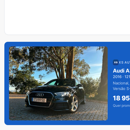
XS A
Audi A
2016
·
12
Nacional,
Versão S-
extras.
18 9
Quer prom