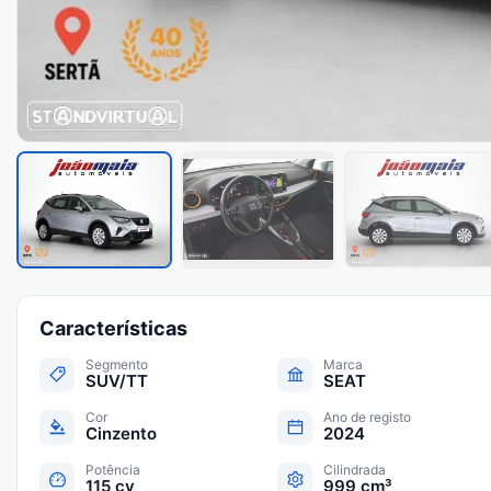
Características
Segmento
Marca
SUV/TT
SEAT
Cor
Ano de registo
Cinzento
2024
Potência
Cilindrada
115 cv
999 cm³