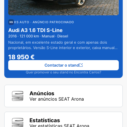
XS AUTO
· ANÚNCIO PATROCINADO
Audi A3 1.6 TDI S-Line
2016
·
121 000
km · Manual · Diesel
Nacional, em excelente estado geral e com apenas dois
proprietários. Versão S-Line interior e exterior, caixa manual
de 6 velocidades e vários extras.
18 950
€
Contactar o stand
Quer promover o seu stand no Encontra Carros?
Anúncios
Ver anúncios SEAT Arona
Estatísticas
Ver estatísticas SEAT Arona