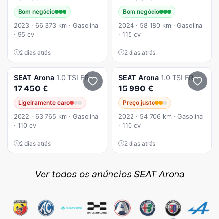
Bom negócio
Bom negócio
2023 · 66 373 km · Gasolina
2024 · 58 180 km · Gasolina
· 95 cv
· 115 cv
2 dias atrás
2 dias atrás
SEAT
Arona
1.0 TSI FR
SEAT
Arona
1.0 TSI FR
17 450 €
15 990 €
Ligeiramente caro
Preço justo
2022 · 63 765 km · Gasolina
2022 · 54 706 km · Gasolina
· 110 cv
· 110 cv
2 dias atrás
2 dias atrás
Ver todos os anúncios SEAT Arona