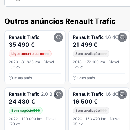
Outros anúncios Renault Trafic
Renault
Trafic
Renault
Trafic
1.6 dCi L2H1 1.2T SS
35 490 €
21 499 €
Ligeiramente caro
Sem avaliação
2023 · 81 836 km · Diesel ·
2018 · 172 160 km · Diesel ·
150 cv
125 cv
um dia atrás
2 dias atrás
Renault
Trafic
2.0 Blue dCi L2H2 IP
Renault
Trafic
1.6 dCi L1H1 1.0T SS
24 480 €
16 500 €
Bom negócio
Sem avaliação
2022 · 120 000 km · Diesel ·
2020 · 153 470 km · Diesel ·
170 cv
95 cv