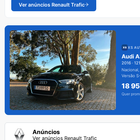
Ver anúncios
Renault Trafic
XS A
Audi A
2016
·
12
Nacional,
Versão S-
extras.
18 9
Quer prom
Anúncios
Ver anúncios Renault Trafic