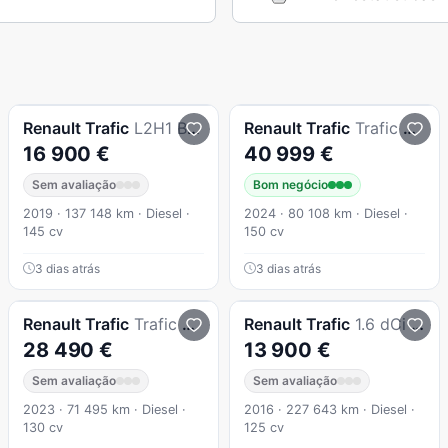
Renault
Trafic
L2H1 Business
Renault
Trafic
Trafic 2.0 Blue Dci L2 Grand Equilibre
16 900 €
40 999 €
Sem avaliação
Bom negócio
2019 · 137 148 km · Diesel ·
2024 · 80 108 km · Diesel ·
145 cv
150 cv
3 dias atrás
3 dias atrás
Renault
Trafic
Trafic 2.0 Blue dCi L2H1 Advance Increased Payload
Renault
Trafic
1.6 dCi L2H1 1.2T SS
28 490 €
13 900 €
Sem avaliação
Sem avaliação
2023 · 71 495 km · Diesel ·
2016 · 227 643 km · Diesel ·
130 cv
125 cv