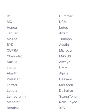
DS
Hummer
MG
KGM
Honda
Lotus
Jaguar
Aixam
Mazda
Triumph
BYD
Austin
CUPRA
Microcar
Chevrolet
MAXUS
Suzuki
Aiways
Lexus
UMM
Abarth
Alpine
Polestar
Daewoo
Ferrari
McLaren
Lancia
Daihatsu
Lamborghini
SsangYong
Maserati
Rolls Royce
Bentley
XEV