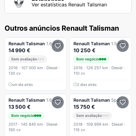
Ver estatísticas Renault Talisman
Outros anúncios Renault Talisman
Renault
Talisman
1.6 dCi Executive
Renault
Talisman
1.5 dCi Zen
14 990 €
10 250 €
Sem avaliação
Bom negócio
2016 · 107 000 km · Diesel ·
2016 · 126 257 km · Diesel ·
130 cv
110 cv
um dia atrás
2 dias atrás
Renault
Talisman
1.6 dCi Energy Intens
Renault
Talisman
Sport Tourer 1.5 dCi Zen
13 500 €
15 750 €
Bom negócio
Sem avaliação
2017 · 145 845 km · Diesel ·
2018 · 109 999 km · Diesel ·
160 cv
116 cv