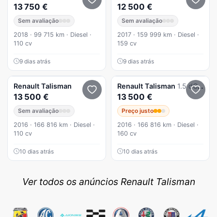
13 750 €
12 500 €
Sem avaliação
Sem avaliação
2018 · 99 715 km · Diesel ·
2017 · 159 999 km · Diesel ·
110 cv
159 cv
9 dias atrás
9 dias atrás
Renault
Talisman
Renault
Talisman
1.5 dCi Zen P.Business
13 500 €
13 500 €
Sem avaliação
Preço justo
2016 · 166 816 km · Diesel ·
2016 · 166 816 km · Diesel ·
110 cv
160 cv
10 dias atrás
10 dias atrás
Ver todos os anúncios Renault Talisman