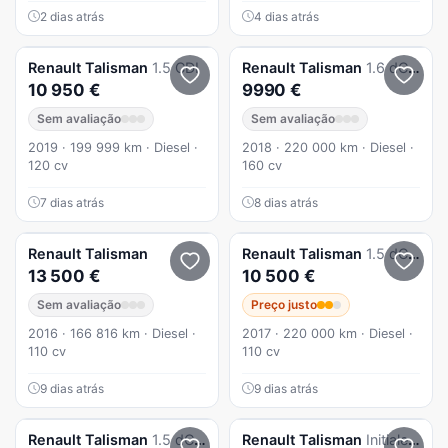
2 dias atrás
4 dias atrás
Renault
Talisman
1.5 CDI
Renault
Talisman
1.6 dCi Executive EDC
10 950 €
9990 €
Sem avaliação
Sem avaliação
2019 · 199 999 km · Diesel ·
2018 · 220 000 km · Diesel ·
120 cv
160 cv
7 dias atrás
8 dias atrás
Renault
Talisman
Renault
Talisman
1.5 dCi Zen J18
13 500 €
10 500 €
Sem avaliação
Preço justo
2016 · 166 816 km · Diesel ·
2017 · 220 000 km · Diesel ·
110 cv
110 cv
9 dias atrás
9 dias atrás
Renault
Talisman
1.5 dCi Zen
Renault
Talisman
Initiale Paris