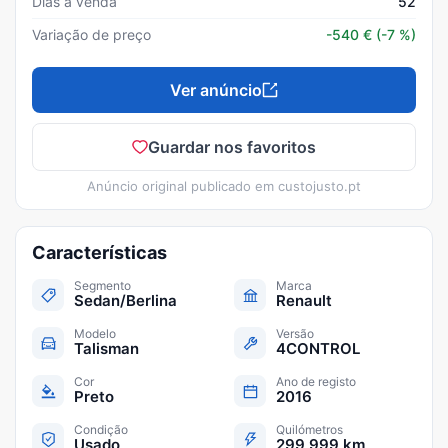
Dias à venda
52
Variação de preço
-540
€
(-7 %)
Ver anúncio
Guardar nos favoritos
Anúncio original publicado em
custojusto.pt
Características
Segmento
Marca
Sedan/Berlina
Renault
Modelo
Versão
Talisman
4CONTROL
Cor
Ano de registo
Preto
2016
Condição
Quilómetros
Usado
299 999 km