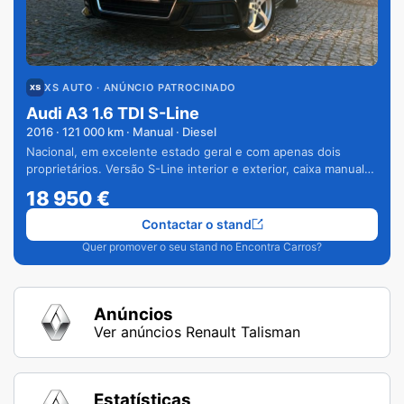
XS AUTO
· ANÚNCIO PATROCINADO
Audi A3 1.6 TDI S-Line
2016
·
121 000
km · Manual · Diesel
Nacional, em excelente estado geral e com apenas dois
proprietários. Versão S-Line interior e exterior, caixa manual
de 6 velocidades e vários extras.
18 950
€
Contactar o stand
Quer promover o seu stand no Encontra Carros?
Anúncios
Ver anúncios Renault Talisman
Estatísticas