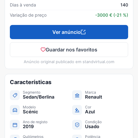
Dias à venda
140
Variação de preço
-3000
€
(-21 %)
Ver anúncio
Guardar nos favoritos
Anúncio original publicado em
standvirtual.com
Características
Segmento
Marca
Sedan/Berlina
Renault
Modelo
Cor
Scénic
Azul
Ano de registo
Condição
2019
Usado
Quilómetros
Potência