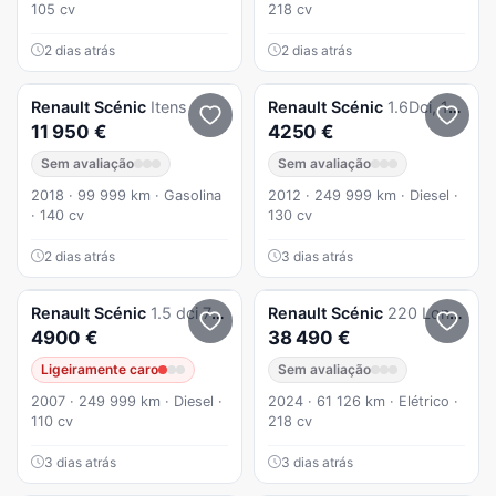
105 cv
218 cv
2 dias atrás
2 dias atrás
Renault
Scénic
Itens
Renault
Scénic
1.6Dci, 130cv, ano 2012
11 950 €
4250 €
Sem avaliação
Sem avaliação
2018 · 99 999 km · Gasolina
2012 · 249 999 km · Diesel ·
· 140 cv
130 cv
2 dias atrás
3 dias atrás
Renault
Scénic
1.5 dci 7 Lugares
Renault
Scénic
220 Long Range Esprit Alpine
4900 €
38 490 €
Ligeiramente caro
Sem avaliação
2007 · 249 999 km · Diesel ·
2024 · 61 126 km · Elétrico ·
110 cv
218 cv
3 dias atrás
3 dias atrás