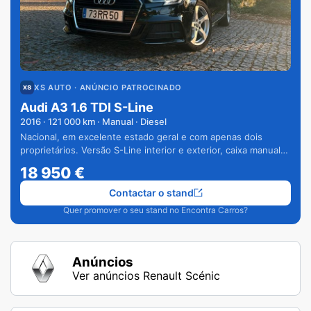
XS AUTO
· ANÚNCIO PATROCINADO
Audi A3 1.6 TDI S-Line
2016
·
121 000
km · Manual · Diesel
Nacional, em excelente estado geral e com apenas dois
proprietários. Versão S-Line interior e exterior, caixa manual
de 6 velocidades e vários extras.
18 950
€
Contactar o stand
Quer promover o seu stand no Encontra Carros?
Anúncios
Ver anúncios Renault Scénic