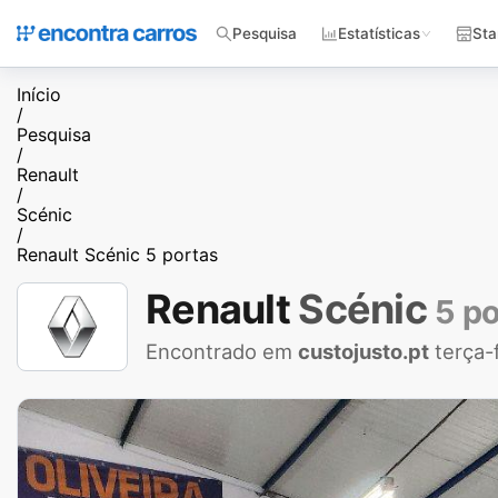
Pesquisa
Estatísticas
Sta
Início
/
Pesquisa
/
Renault
/
Scénic
/
Renault Scénic 5 portas
Renault
Scénic
5 po
Encontrado em
custojusto.pt
terça-