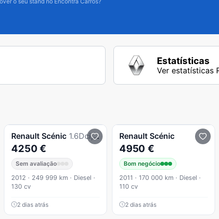
over o seu stand no Encontra Carros?
Estatísticas
Ver estatísticas
Renault
Scénic
1.6Dci, 130cv, ano 2012
Renault
Scénic
4250 €
4950 €
Sem avaliação
Bom negócio
2012 · 249 999 km · Diesel ·
2011 · 170 000 km · Diesel ·
130 cv
110 cv
2 dias atrás
2 dias atrás