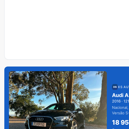
XS A
Audi A
2016
·
12
Nacional,
Versão S-
extras.
18 9