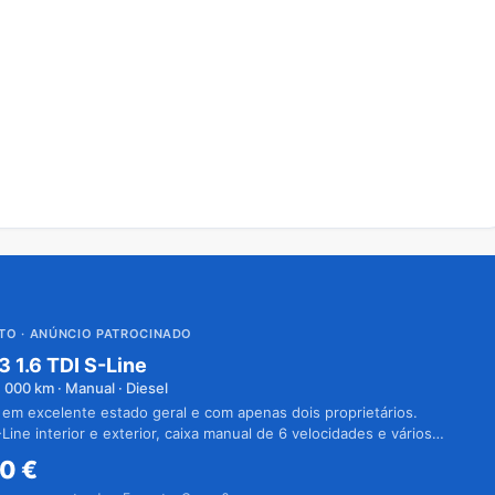
UTO
· ANÚNCIO PATROCINADO
3 1.6 TDI S-Line
1 000
km · Manual · Diesel
 em excelente estado geral e com apenas dois proprietários.
Line interior e exterior, caixa manual de 6 velocidades e vários
50
€