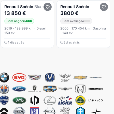
Renault
Scénic
Blue dCi
Renault
Scénic
13 850 €
3800 €
Bom negócio
Sem avaliação
2019 · 199 999 km · Diesel ·
2000 · 170 454 km · Gasolina
150 cv
· 140 cv
4 dias atrás
5 dias atrás