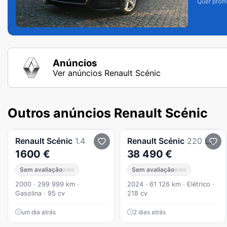
Quer prom
Anúncios
Ver anúncios Renault Scénic
Outros anúncios Renault Scénic
Renault
Scénic
1.4
Renault
Scénic
220 Long Range Esprit Alpine
1600 €
38 490 €
Sem avaliação
Sem avaliação
2000 · 299 999 km ·
2024 · 61 126 km · Elétrico ·
Gasolina · 95 cv
218 cv
um dia atrás
2 dias atrás