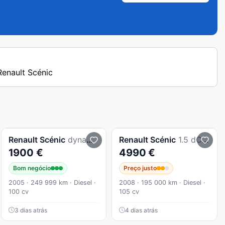
 Renault Scénic
Renault
Scénic
dynamic
Renault
Scénic
1.5 dCi Dynamique S 7L
1900 €
4990 €
Bom negócio
Preço justo
2005 · 249 999 km · Diesel ·
2008 · 195 000 km · Diesel ·
100 cv
105 cv
3 dias atrás
4 dias atrás