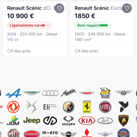
Renault
Scénic
dCi 110 EDC LIMITED
Renault
Scénic
Exclusive
10 900 €
1850 €
Ligeiramente caro
Bom negócio
2016 · 220 000 km · Diesel ·
2005 · 249 999 km · Diesel ·
110 cv
1461 cm³
4 dias atrás
4 dias atrás