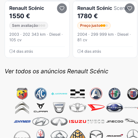
Renault
Scénic
Renault
Scénic
Scenic
1550 €
1780 €
Sem avaliação
Preço justo
2003 · 202 343 km · Diesel ·
2004 · 299 999 km · Diesel ·
105 cv
81 cv
4 dias atrás
4 dias atrás
Ver todos os anúncios Renault Scénic