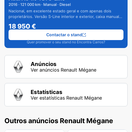
2016
·
121 000
km · Manual · Diesel
Nacional, em excelente estado geral e com apenas dois
proprietários. Versão S-Line interior e exterior, caixa manual
de 6 velocidades e vários extras.
18 950
€
Contactar o stand
Quer promover o seu stand no Encontra Carros?
Anúncios
Ver anúncios Renault Mégane
Estatísticas
Ver estatísticas Renault Mégane
Outros anúncios Renault Mégane