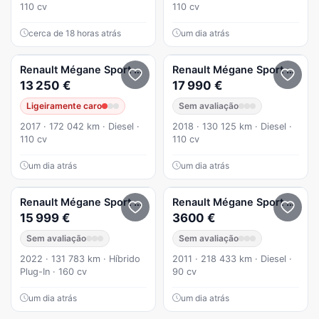
110 cv
110 cv
cerca de 18 horas atrás
um dia atrás
Renault
Mégane Sport Tourer
Limited 1.5DCI
Renault
Mégane Sport Tourer
13 250 €
17 990 €
Ligeiramente caro
Sem avaliação
2017 · 172 042 km · Diesel ·
2018 · 130 125 km · Diesel ·
110 cv
110 cv
um dia atrás
um dia atrás
Renault
Mégane Sport Tourer
1.6 E-Tech Plug-In Limited
Renault
Mégane Sport Tourer
15 999 €
3600 €
Sem avaliação
Sem avaliação
2022 · 131 783 km · Híbrido
2011 · 218 433 km · Diesel ·
Plug-In · 160 cv
90 cv
um dia atrás
um dia atrás