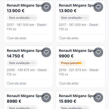
Renault
Mégane Sport Tourer
1.5 dCi Dynamique S EDC
Renault
Mégane Sport Tourer
13 900 €
13 900 €
Sem avaliação
Sem avaliação
2017 · 197 000 km · Diesel ·
2017 · 197 000 km · Diesel ·
110 cv
110 cv
um dia atrás
um dia atrás
Renault
Mégane Sport Tourer
1.5 Blue dCi Evolution
Renault
Mégane Sport Tourer
14 750 €
9900 €
Sem avaliação
Preço justo
2006 · 139 675 km · Diesel ·
2016 · 221 673 km · Diesel ·
115 cv
110 cv
um dia atrás
um dia atrás
Renault
Mégane Sport Tourer
1.5 dCi Bose Edition
Renault
Mégane Sport Tourer
8980 €
15 890 €
Sem avaliação
Sem avaliação