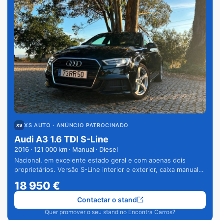
XS AUTO
· ANÚNCIO PATROCINADO
Audi A3 1.6 TDI S-Line
2016
·
121 000
km · Manual · Diesel
Nacional, em excelente estado geral e com apenas dois
proprietários. Versão S-Line interior e exterior, caixa manual
de 6 velocidades e vários extras.
18 950
€
Contactar o stand
Quer promover o seu stand no Encontra Carros?