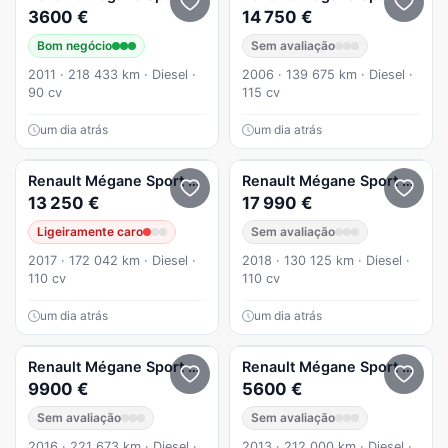
3600 €
14 750 €
Bom negócio
Sem avaliação
2011 · 218 433 km · Diesel ·
2006 · 139 675 km · Diesel ·
90 cv
115 cv
um dia atrás
um dia atrás
Renault
Mégane Sport Tourer
Limited 1.5DCI
Renault
Mégane Sport Tourer
13 250 €
17 990 €
Ligeiramente caro
Sem avaliação
2017 · 172 042 km · Diesel ·
2018 · 130 125 km · Diesel ·
110 cv
110 cv
um dia atrás
um dia atrás
Renault
Mégane Sport Tourer
Renault
Mégane Sport Tourer
9900 €
5600 €
Sem avaliação
Sem avaliação
2016 · 221 673 km · Diesel ·
2013 · 212 000 km · Diesel ·