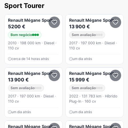
Sport Tourer
Renault
Mégane Sport Tourer
Renault
Mégane Sport Tourer
5200 €
13 900 €
Bom negócio
Sem avaliação
2010 · 198 000 km · Diesel ·
2017 · 197 000 km · Diesel ·
110 cv
110 cv
cerca de 14 horas atrás
um dia atrás
Renault
Mégane Sport Tourer
1.5 dCi Dynamique S EDC
Renault
Mégane Sport Tourer
13 900 €
15 999 €
Sem avaliação
Sem avaliação
2017 · 197 000 km · Diesel ·
2022 · 131 783 km · Híbrido
110 cv
Plug-In · 160 cv
um dia atrás
um dia atrás
Renault
Mégane Sport Tourer
1.5 dCi Confort
Renault
Mégane Sport Tourer