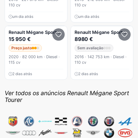
110 cv
110 cv
um dia atrás
um dia atrás
Renault
Mégane Sport Tourer
1.5 Blue dCi Limited
Renault
Mégane Sport Tourer
15 950 €
8980 €
Preço justo
Sem avaliação
2020 · 82 000 km · Diesel ·
2016 · 142 753 km · Diesel ·
115 cv
110 cv
2 dias atrás
2 dias atrás
Ver todos os anúncios Renault Mégane Sport
Tourer