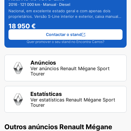
2016
·
121 000
km · Manual · Diesel
Nacional, em excelente estado geral e com apenas dois
proprietários. Versão S-Line interior e exterior, caixa manual
de 6 velocidades e vários extras.
18 950
€
Contactar o stand
Quer promover o seu stand no Encontra Carros?
Anúncios
Ver anúncios Renault Mégane Sport
Tourer
Estatísticas
Ver estatísticas Renault Mégane Sport
Tourer
Outros anúncios Renault Mégane