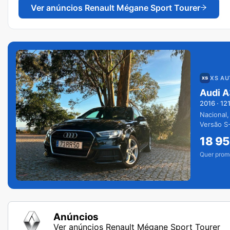
Ver anúncios
Renault Mégane Sport Tourer
XS A
Audi A
2016
·
12
Nacional,
Versão S-
extras.
18 9
Quer prom
Anúncios
Ver anúncios Renault Mégane Sport Tourer