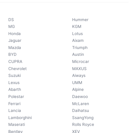
DS
Hummer
MG
KGM
Honda
Lotus
Jaguar
Aixam
Mazda
Triumph
BYD
Austin
CUPRA
Microcar
Chevrolet
MAXUS
Suzuki
Aiways
Lexus
UMM
Abarth
Alpine
Polestar
Daewoo
Ferrari
McLaren
Lancia
Daihatsu
Lamborghini
SsangYong
Maserati
Rolls Royce
Bentley
XEV