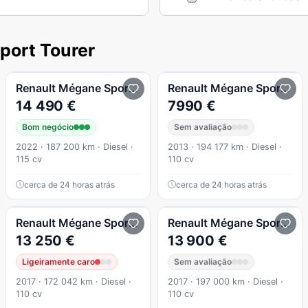
port Tourer
Renault
Mégane Sport Tourer
Renault
1.5 Blue dCi Limited
Mégane Sport Tourer
14 490 €
7990 €
Bom negócio
Sem avaliação
2022 · 187 200 km · Diesel ·
2013 · 194 177 km · Diesel ·
115 cv
110 cv
cerca de 24 horas atrás
cerca de 24 horas atrás
Renault
1.5 dCi GT Line
Mégane Sport Tourer
Renault
Limited 1.5DCI
Mégane Sport Tourer
13 250 €
13 900 €
Ligeiramente caro
Sem avaliação
2017 · 172 042 km · Diesel ·
2017 · 197 000 km · Diesel ·
110 cv
110 cv