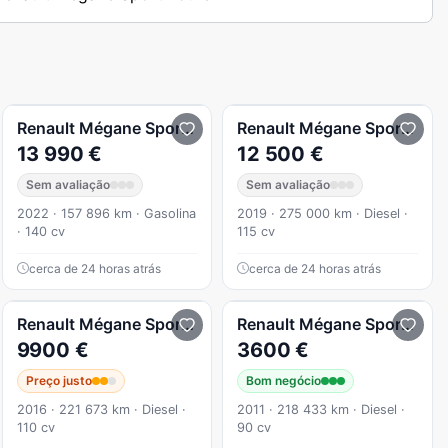
Renault
Mégane Sport Tourer
Renault
1.3 TCe Techno
Mégane Sport Tourer
13 990 €
12 500 €
Sem avaliação
Sem avaliação
2022 · 157 896 km · Gasolina
2019 · 275 000 km · Diesel ·
· 140 cv
115 cv
cerca de 24 horas atrás
cerca de 24 horas atrás
Renault
1.5 dCi Dynamique S EDC
Mégane Sport Tourer
Renault
Mégane Sport Tourer
9900 €
3600 €
Preço justo
Bom negócio
2016 · 221 673 km · Diesel ·
2011 · 218 433 km · Diesel ·
110 cv
90 cv