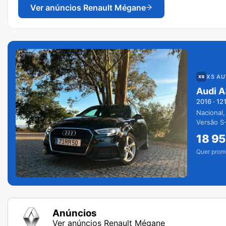
Ver anúncios
Renault Mégane
XS A
Audi A
2016
·
12
Nacional,
Versão S-
extras.
18 9
Quer prom
Anúncios
Ver anúncios Renault Mégane