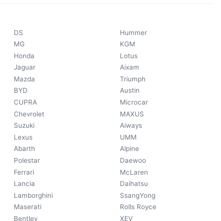
DS
Hummer
MG
KGM
Honda
Lotus
Jaguar
Aixam
Mazda
Triumph
BYD
Austin
CUPRA
Microcar
Chevrolet
MAXUS
Suzuki
Aiways
Lexus
UMM
Abarth
Alpine
Polestar
Daewoo
Ferrari
McLaren
Lancia
Daihatsu
Lamborghini
SsangYong
Maserati
Rolls Royce
Bentley
XEV