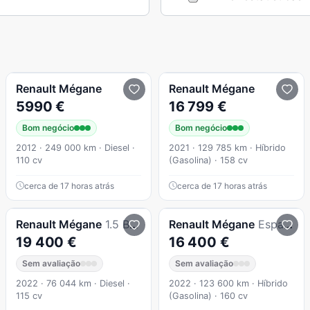
Renault
Mégane
Renault
Mégane
5990 €
16 799 €
Bom negócio
Bom negócio
2012 · 249 000 km · Diesel ·
2021 · 129 785 km · Híbrido
110 cv
(Gasolina) · 158 cv
cerca de 17 horas atrás
cerca de 17 horas atrás
Renault
Mégane
1.5 Blue dCi Intens EDC
Renault
Mégane
Espace 1.6 E-TECH PLUG-IN EQUILIBRE
19 400 €
16 400 €
Sem avaliação
Sem avaliação
2022 · 76 044 km · Diesel ·
2022 · 123 600 km · Híbrido
115 cv
(Gasolina) · 160 cv