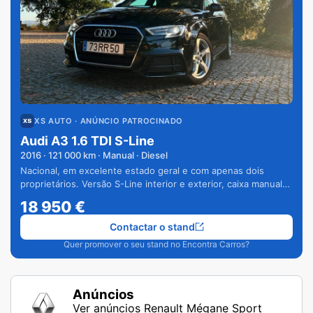
XS AUTO
· ANÚNCIO PATROCINADO
Audi A3 1.6 TDI S-Line
2016
·
121 000
km · Manual · Diesel
Nacional, em excelente estado geral e com apenas dois
proprietários. Versão S-Line interior e exterior, caixa manual
de 6 velocidades e vários extras.
18 950
€
Contactar o stand
Quer promover o seu stand no Encontra Carros?
Anúncios
Ver anúncios Renault Mégane Sport