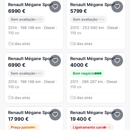
Renault
Mégane Sport Tourer
1.5 dCi Intens
Renault
Mégane Sport Tourer
6990 €
5799 €
Sem avaliação
Sem avaliação
2014 · 198 148 km · Diesel ·
2013 · 253 940 km · Diesel ·
110 cv
110 cv
2 dias atrás
2 dias atrás
Renault
Mégane Sport Tourer
1.5 dCi Intens
Renault
Mégane Sport Tourer
6990 €
4000 €
Sem avaliação
Bom negócio
2014 · 198 148 km · Diesel ·
2011 · 286 267 km · Diesel ·
110 cv
110 cv
2 dias atrás
2 dias atrás
Renault
Mégane Sport Tourer
1.5 Blue dCi R.S. Line
Renault
Mégane Sport Tourer
17 990 €
19 400 €
Preço justo
Ligeiramente caro