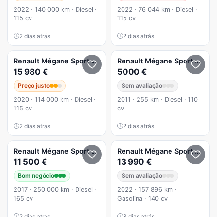
2022 · 140 000 km · Diesel ·
2022 · 76 044 km · Diesel ·
115 cv
115 cv
2 dias atrás
2 dias atrás
Renault
Mégane Sport Tourer
1.5 Blue dCi Limited
Renault
Mégane Sport Tourer
15 980 €
5000 €
Preço justo
Sem avaliação
2020 · 114 000 km · Diesel ·
2011 · 255 km · Diesel · 110
115 cv
cv
2 dias atrás
2 dias atrás
Renault
Mégane Sport Tourer
Renault
Mégane Sport Tourer
11 500 €
13 990 €
Bom negócio
Sem avaliação
2017 · 250 000 km · Diesel ·
2022 · 157 896 km ·
165 cv
Gasolina · 140 cv
2 dias atrás
3 dias atrás