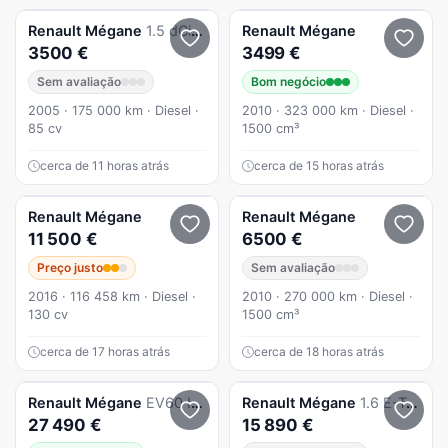
Renault
Mégane
1.5 dCi Dynamique Luxe
Renault
Mégane
3500 €
3499 €
Sem avaliação
Bom negócio
2005 · 175 000 km · Diesel ·
2010 · 323 000 km · Diesel ·
85 cv
1500 cm³
cerca de 11 horas atrás
cerca de 15 horas atrás
Renault
Mégane
Renault
Mégane
11 500 €
6500 €
Preço justo
Sem avaliação
2016 · 116 458 km · Diesel ·
2010 · 270 000 km · Diesel ·
130 cv
1500 cm³
cerca de 17 horas atrás
cerca de 18 horas atrás
Renault
Mégane
EV60 Iconic Autonomia Conforto
Renault
Mégane
1.6 E-Tech Plug-In Intens
27 490 €
15 890 €