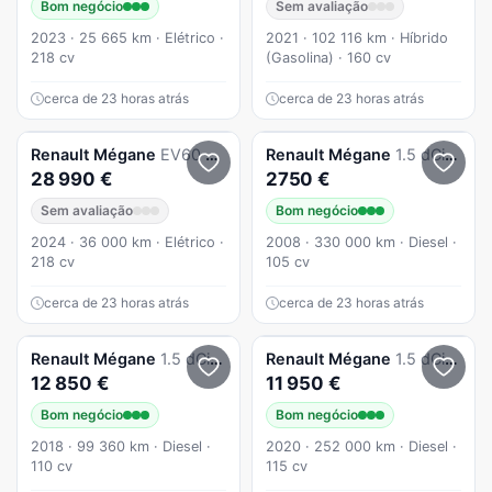
Bom negócio
Sem avaliação
2023 · 25 665 km · Elétrico ·
2021 · 102 116 km · Híbrido
218 cv
(Gasolina) · 160 cv
cerca de 23 horas atrás
cerca de 23 horas atrás
Renault
Mégane
EV60 Techno Optimum Charge
Renault
Mégane
1.5 dCi Dynamique S
28 990 €
2750 €
Sem avaliação
Bom negócio
2024 · 36 000 km · Elétrico ·
2008 · 330 000 km · Diesel ·
218 cv
105 cv
cerca de 23 horas atrás
cerca de 23 horas atrás
Renault
Mégane
1.5 dCi Zen ECO
Renault
Mégane
1.5 dCi Dynamique S EDC
12 850 €
11 950 €
Bom negócio
Bom negócio
2018 · 99 360 km · Diesel ·
2020 · 252 000 km · Diesel ·
110 cv
115 cv