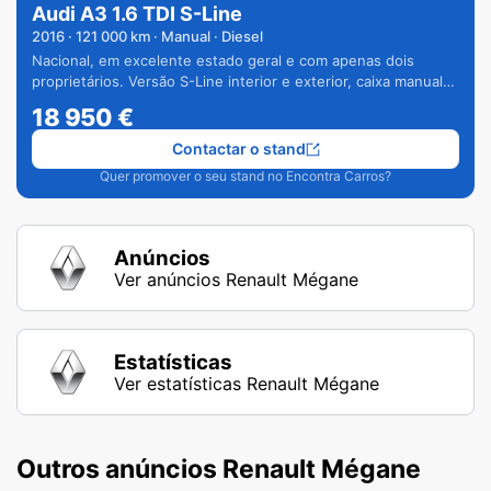
Audi A3 1.6 TDI S-Line
2016
·
121 000
km · Manual · Diesel
Nacional, em excelente estado geral e com apenas dois
proprietários. Versão S-Line interior e exterior, caixa manual
de 6 velocidades e vários extras.
18 950
€
Contactar o stand
Quer promover o seu stand no Encontra Carros?
Anúncios
Ver anúncios Renault Mégane
Estatísticas
Ver estatísticas Renault Mégane
Outros anúncios Renault Mégane