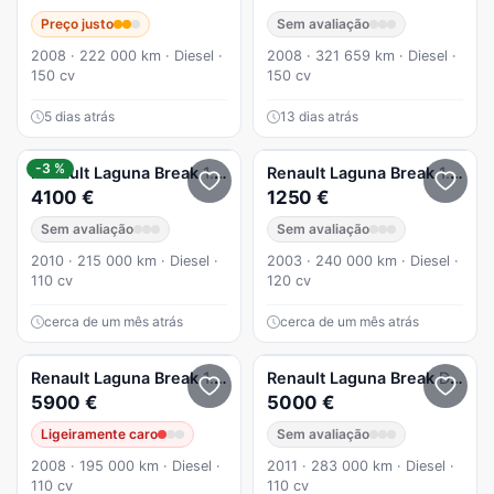
Preço justo
Sem avaliação
2008 · 222 000 km · Diesel ·
2008 · 321 659 km · Diesel ·
150 cv
150 cv
5 dias atrás
13 dias atrás
-3 %
Renault
Laguna Break
1.5 dCi Expression
Renault
Laguna Break
1.9 dCi Dynamique
4100 €
1250 €
Sem avaliação
Sem avaliação
2010 · 215 000 km · Diesel ·
2003 · 240 000 km · Diesel ·
110 cv
120 cv
cerca de um mês atrás
cerca de um mês atrás
Renault
Laguna Break
1.5 dCi Dynamique S
Renault
Laguna Break
Dinamique
5900 €
5000 €
Ligeiramente caro
Sem avaliação
2008 · 195 000 km · Diesel ·
2011 · 283 000 km · Diesel ·
110 cv
110 cv