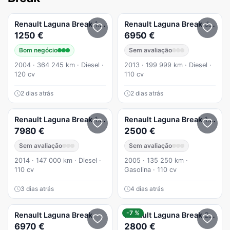
Renault
Laguna Break
1.9 dCi Confort
Renault
Laguna Break
dCi 110 FAP Dynamique
1250 €
6950 €
Bom negócio
Sem avaliação
2004 · 364 245 km · Diesel ·
2013 · 199 999 km · Diesel ·
120 cv
110 cv
2 dias atrás
2 dias atrás
Renault
Laguna Break
1.5 dCi Limited
Renault
Laguna Break
1.6 Dynamique
7980 €
2500 €
Sem avaliação
Sem avaliação
2014 · 147 000 km · Diesel ·
2005 · 135 250 km ·
110 cv
Gasolina · 110 cv
3 dias atrás
4 dias atrás
-7 %
Renault
Laguna Break
Renault
Laguna Break
2.0 dCi Initiale
6970 €
2800 €