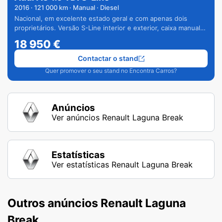
2016
·
121 000
km · Manual · Diesel
Nacional, em excelente estado geral e com apenas dois
proprietários. Versão S-Line interior e exterior, caixa manual
de 6 velocidades e vários extras.
18 950
€
Contactar o stand
Quer promover o seu stand no Encontra Carros?
Anúncios
Ver anúncios Renault Laguna Break
Estatísticas
Ver estatísticas Renault Laguna Break
Outros anúncios Renault Laguna
Break