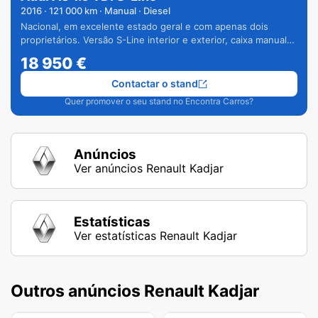
2016
·
121 000
km · Manual · Diesel
Nacional, em excelente estado geral e com apenas dois
proprietários. Versão S-Line interior e exterior, caixa manual
de 6 velocidades e vários extras.
18 950
€
Contactar o stand
Quer promover o seu stand no Encontra Carros?
Anúncios
Ver anúncios Renault Kadjar
Estatísticas
Ver estatísticas Renault Kadjar
Outros anúncios Renault Kadjar