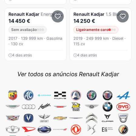
Renault
Kadjar
Energy TCe 130 EDC LIMITED
Renault
Kadjar
1.5 Blue dCi 115 Zen
14 450 €
14 250 €
Sem avaliação
Ligeiramente caro
2017 · 139 999 km · Gasolina
2019 · 249 999 km · Diesel ·
· 130 cv
115 cv
4 dias atrás
4 dias atrás
Ver todos os anúncios Renault Kadjar