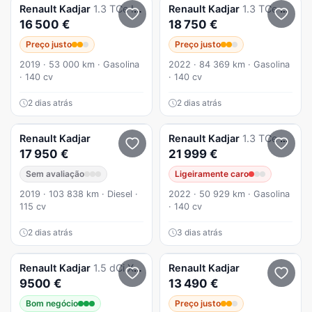
Renault
Kadjar
1.3 TCe Intens
Renault
Kadjar
1.3 TCe Equilibre DCT
16 500 €
18 750 €
Preço justo
Preço justo
2019 · 53 000 km · Gasolina
2022 · 84 369 km · Gasolina
· 140 cv
· 140 cv
2 dias atrás
2 dias atrás
Renault
Kadjar
Renault
Kadjar
1.3 TCe Equilibre EDC
17 950 €
21 999 €
Sem avaliação
Ligeiramente caro
2019 · 103 838 km · Diesel ·
2022 · 50 929 km · Gasolina
115 cv
· 140 cv
2 dias atrás
3 dias atrás
Renault
Kadjar
1.5 dCi XMOD
Renault
Kadjar
9500 €
13 490 €
Bom negócio
Preço justo