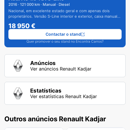
2016
·
121 000
km · Manual · Diesel
Nacional, em excelente estado geral e com apenas dois
proprietários. Versão S-Line interior e exterior, caixa manual
de 6 velocidades e vários extras.
18 950
€
Contactar o stand
Quer promover o seu stand no Encontra Carros?
Anúncios
Ver anúncios Renault Kadjar
Estatísticas
Ver estatísticas Renault Kadjar
Outros anúncios Renault Kadjar