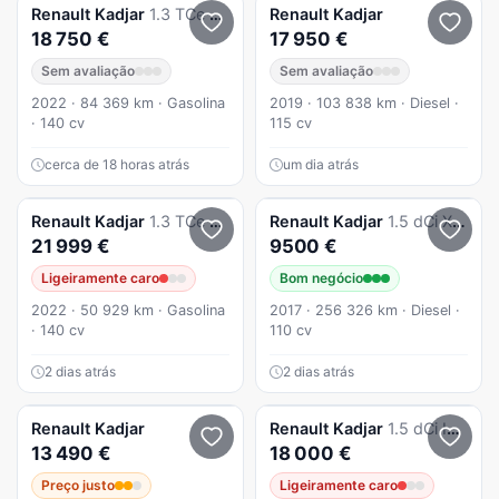
Renault
Kadjar
1.3 TCe Equilibre DCT
Renault
Kadjar
18 750 €
17 950 €
Sem avaliação
Sem avaliação
2022 · 84 369 km · Gasolina
2019 · 103 838 km · Diesel ·
· 140 cv
115 cv
cerca de 18 horas atrás
um dia atrás
Renault
Kadjar
1.3 TCe Equilibre EDC
Renault
Kadjar
1.5 dCi XMOD
21 999 €
9500 €
Ligeiramente caro
Bom negócio
2022 · 50 929 km · Gasolina
2017 · 256 326 km · Diesel ·
· 140 cv
110 cv
2 dias atrás
2 dias atrás
Renault
Kadjar
Renault
Kadjar
1.5 dCi Intens EDC SS
13 490 €
18 000 €
Preço justo
Ligeiramente caro