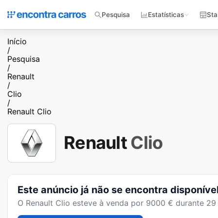
Pesquisa
Estatísticas
Sta
Início
/
Pesquisa
/
Renault
/
Clio
/
Renault Clio
Renault
Clio
Este anúncio já não se encontra disponíve
O
Renault Clio
esteve à venda por
9000
€ durante
29