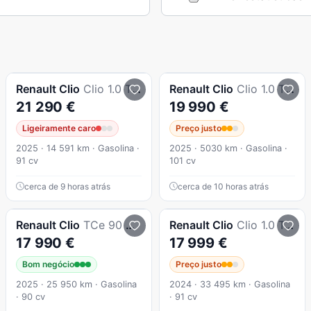
Renault
Clio
Clio 1.0 TCe Esprit Alpine
Renault
Clio
Clio 1.0 TCe Evolution Bi-Fuel
21 290 €
19 990 €
Ligeiramente caro
Preço justo
2025 · 14 591 km · Gasolina ·
2025 · 5030 km · Gasolina ·
91 cv
101 cv
cerca de 9 horas atrás
cerca de 10 horas atrás
Renault
Clio
TCe 90 Evolution
Renault
Clio
Clio 1.0 Tce Techno
17 990 €
17 999 €
Bom negócio
Preço justo
2025 · 25 950 km · Gasolina
2024 · 33 495 km · Gasolina
· 90 cv
· 91 cv