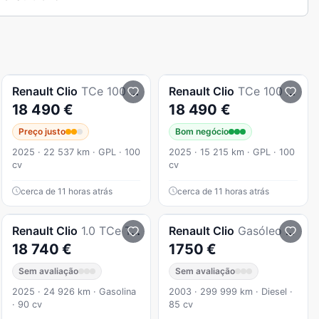
Renault
Clio
TCe 100 Bi-Fuel Evolution
Renault
Clio
TCe 100 Bi-Fuel Evolution
18 490 €
18 490 €
Preço justo
Bom negócio
2025 · 22 537 km · GPL · 100
2025 · 15 215 km · GPL · 100
cv
cv
cerca de 11 horas atrás
cerca de 11 horas atrás
Renault
Clio
1.0 TCe Techno
Renault
Clio
Gasóleo 5 Lugares
18 740 €
1750 €
Sem avaliação
Sem avaliação
2025 · 24 926 km · Gasolina
2003 · 299 999 km · Diesel ·
· 90 cv
85 cv