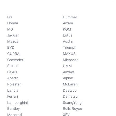
DS
Hummer
Honda
Aixam
MG
KGM
Jaguar
Lotus
Mazda
Austin
BYD
Triumph
CUPRA
MAXUS
Chevrolet
Microcar
Suzuki
UMM
Lexus
Aiways
Abarth
Alpine
Polestar
McLaren
Lancia
Daewoo
Ferrari
Daihatsu
Lamborghini
SsangYong
Bentley
Rolls Royce
Maserati
XEV