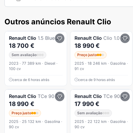
Outros anúncios Renault Clio
Renault
Clio
1.5 Blue dCi Intens
Renault
Clio
Clio 1.0 TCe Techno
18 700 €
18 990 €
Sem avaliação
Preço justo
2023 · 77 389 km · Diesel ·
2025 · 18 246 km · Gasolina ·
100 cv
91 cv
cerca de 6 horas atrás
cerca de 9 horas atrás
Renault
Clio
TCe 90 Techno
Renault
Clio
TCe 90 Evolution
18 990 €
17 990 €
Preço justo
Sem avaliação
2025 · 25 132 km · Gasolina ·
2025 · 22 122 km · Gasolina ·
90 cv
90 cv