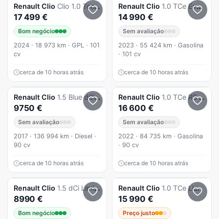
Renault
Clio
Clio 1.0 Tce Evolution Bi-Fuel
Renault
Clio
1.0 TCe Evolution Bi-Fuel
17 499 €
14 990 €
Bom negócio
Sem avaliação
2024 · 18 973 km · GPL · 101
2023 · 55 424 km · Gasolina
cv
· 101 cv
cerca de 10 horas atrás
cerca de 10 horas atrás
Renault
Clio
1.5 Blue dCi Zen
Renault
Clio
1.0 TCe RS Line
9750 €
16 600 €
Sem avaliação
Sem avaliação
2017 · 136 994 km · Diesel ·
2022 · 84 735 km · Gasolina
90 cv
· 90 cv
cerca de 10 horas atrás
cerca de 10 horas atrás
Renault
Clio
1.5 dCi Limited EDition
Renault
Clio
1.0 TCe Limited Bi-Fuel
8990 €
15 990 €
Bom negócio
Preço justo