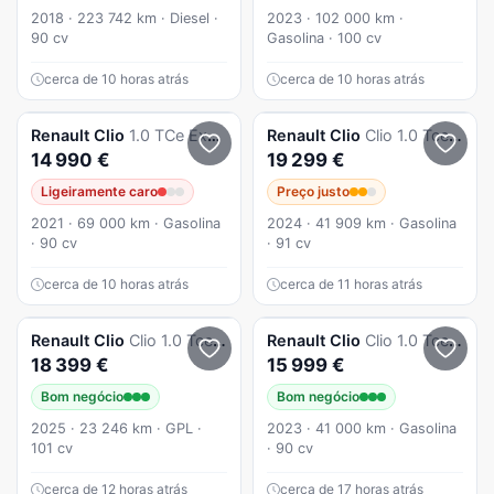
2018 · 223 742 km · Diesel ·
2023 · 102 000 km ·
90 cv
Gasolina · 100 cv
cerca de 10 horas atrás
cerca de 10 horas atrás
Renault
Clio
1.0 TCe Exclusive CVT
Renault
Clio
Clio 1.0 Tce Esprit Alpine
14 990 €
19 299 €
Ligeiramente caro
Preço justo
2021 · 69 000 km · Gasolina
2024 · 41 909 km · Gasolina
· 90 cv
· 91 cv
cerca de 10 horas atrás
cerca de 11 horas atrás
Renault
Clio
Clio 1.0 Tce Evolution Bi-Fuel
Renault
Clio
Clio 1.0 Tce Evolution
18 399 €
15 999 €
Bom negócio
Bom negócio
2025 · 23 246 km · GPL ·
2023 · 41 000 km · Gasolina
101 cv
· 90 cv
cerca de 12 horas atrás
cerca de 17 horas atrás