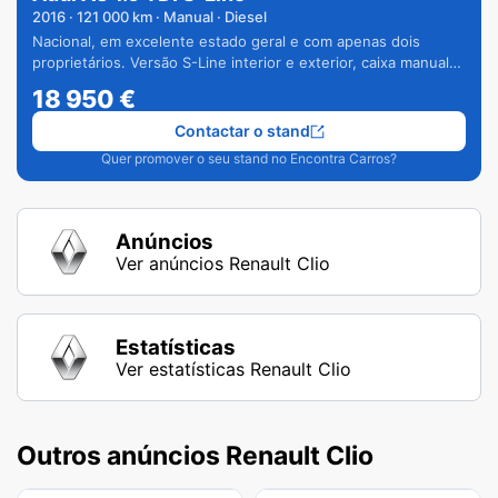
2016
·
121 000
km · Manual · Diesel
Nacional, em excelente estado geral e com apenas dois
proprietários. Versão S-Line interior e exterior, caixa manual
de 6 velocidades e vários extras.
18 950
€
Contactar o stand
Quer promover o seu stand no Encontra Carros?
Anúncios
Ver anúncios Renault Clio
Estatísticas
Ver estatísticas Renault Clio
Outros anúncios Renault Clio