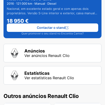
2016
·
121 000
km · Manual · Diesel
Nacional, em excelente estado geral e com apenas dois
proprietários. Versão S-Line interior e exterior, caixa manual
de 6 velocidades e vários extras.
18 950
€
Contactar o stand
Quer promover o seu stand no Encontra Carros?
Anúncios
Ver anúncios Renault Clio
Estatísticas
Ver estatísticas Renault Clio
Outros anúncios Renault Clio