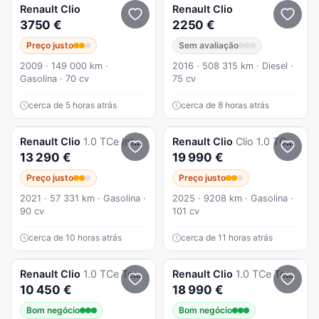
Renault
Clio
Renault
Clio
3750 €
2250 €
Preço justo
Sem avaliação
2009 · 149 000 km ·
2016 · 508 315 km · Diesel ·
Gasolina · 70 cv
75 cv
cerca de 5 horas atrás
cerca de 8 horas atrás
Renault
Clio
1.0 TCe Intens
Renault
Clio
Clio 1.0 TCe Evolution Bi-Fuel
13 290 €
19 990 €
Preço justo
Preço justo
2021 · 57 331 km · Gasolina ·
2025 · 9208 km · Gasolina ·
90 cv
101 cv
cerca de 10 horas atrás
cerca de 11 horas atrás
Renault
Clio
1.0 TCe Techno
Renault
Clio
1.0 TCe Techno Bi-Fuel
10 450 €
18 990 €
Bom negócio
Bom negócio