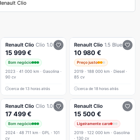
Renault Clio
Renault
Clio
Clio 1.0 Tce Evolution
Renault
Clio
1.5 Blue dCi Intens
15 999 €
10 980 €
Bom negócio
Preço justo
2023 · 41 000 km · Gasolina ·
2019 · 188 000 km · Diesel ·
90 cv
85 cv
cerca de 13 horas atrás
cerca de 18 horas atrás
Renault
Clio
Clio 1.0 Tce Evolution Bi-Fuel
Renault
Clio
17 499 €
15 500 €
Bom negócio
Ligeiramente caro
2024 · 48 711 km · GPL · 101
2019 · 122 000 km · Gasolina
cv
· 130 cv