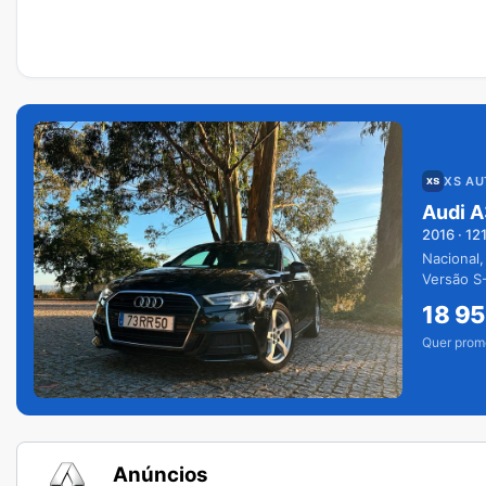
XS A
Audi A
2016
·
12
Nacional,
Versão S-
extras.
18 9
Quer prom
Anúncios