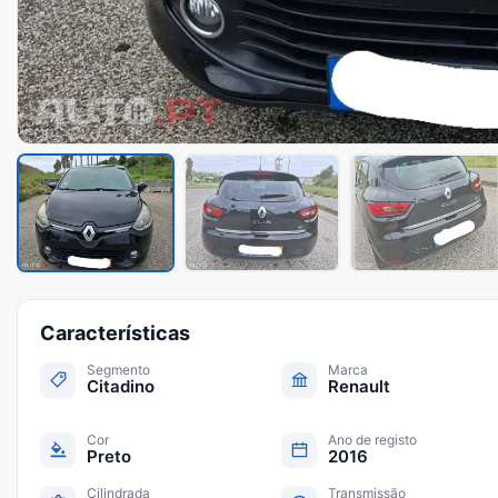
Características
Segmento
Marca
Citadino
Renault
Cor
Ano de registo
Preto
2016
Cilindrada
Transmissão