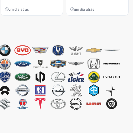
um dia atrás
um dia atrás