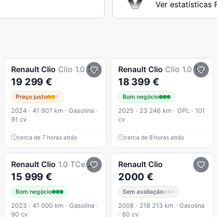
Ver estatísticas 
Renault
Clio
Clio 1.0 Tce Esprit Alpine
Renault
Clio
Clio 1.0 Tce Evolution Bi-Fuel
19 299 €
18 399 €
Preço justo
Bom negócio
2024 · 41 907 km · Gasolina ·
2025 · 23 246 km · GPL · 101
91 cv
cv
cerca de 7 horas atrás
cerca de 8 horas atrás
Renault
Clio
1.0 TCe Evolution
Renault
Clio
15 999 €
2000 €
Bom negócio
Sem avaliação
2023 · 41 000 km · Gasolina ·
2008 · 218 213 km · Gasolina
90 cv
· 80 cv