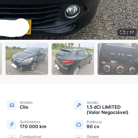
1 / 17
+
12
Modelo
Versão
Clio
1.5 dCi LIMITED
(Valor Negociável)
Quilómetros
Potência
170 000 km
90 cv
Combustível
Origem