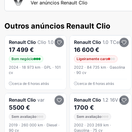
Ver anúncios Renault Clio
Outros anúncios Renault Clio
Renault
Clio
Clio 1.0 Tce Evolution Bi-Fuel
Renault
Clio
1.0 TCe RS Line
17 499 €
16 600 €
Bom negócio
Ligeiramente caro
2024 · 18 973 km · GPL · 101
2022 · 84 735 km · Gasolina
cv
· 90 cv
cerca de 6 horas atrás
cerca de 6 horas atrás
Renault
Clio
var
Renault
Clio
1.2 16V Expression
5500 €
1700 €
Sem avaliação
Sem avaliação
2019 · 260 000 km · Diesel ·
2002 · 203 269 km ·
90 cv
Gasolina · 75 cv