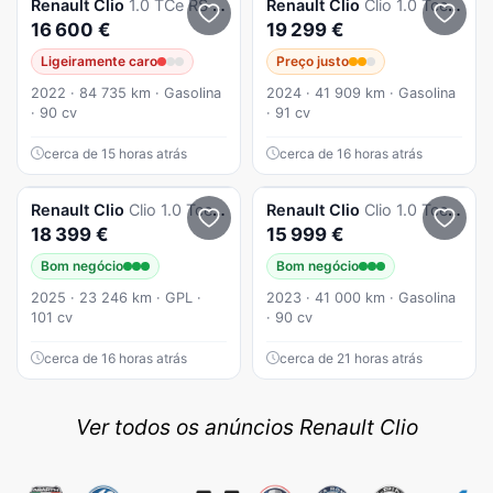
Renault
Clio
1.0 TCe RS Line
Renault
Clio
Clio 1.0 Tce Esprit Alpine
16 600 €
19 299 €
Ligeiramente caro
Preço justo
2022 · 84 735 km · Gasolina
2024 · 41 909 km · Gasolina
· 90 cv
· 91 cv
cerca de 15 horas atrás
cerca de 16 horas atrás
Renault
Clio
Clio 1.0 Tce Evolution Bi-Fuel
Renault
Clio
Clio 1.0 Tce Evolution
18 399 €
15 999 €
Bom negócio
Bom negócio
2025 · 23 246 km · GPL ·
2023 · 41 000 km · Gasolina
101 cv
· 90 cv
cerca de 16 horas atrás
cerca de 21 horas atrás
Ver todos os anúncios Renault Clio