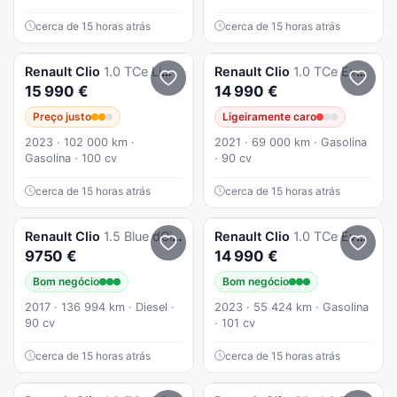
cerca de 15 horas atrás
cerca de 15 horas atrás
Renault
Clio
1.0 TCe Limited Bi-Fuel
Renault
Clio
1.0 TCe Exclusive CVT
15 990 €
14 990 €
Preço justo
Ligeiramente caro
2023 · 102 000 km ·
2021 · 69 000 km · Gasolina
Gasolina · 100 cv
· 90 cv
cerca de 15 horas atrás
cerca de 15 horas atrás
Renault
Clio
1.5 Blue dCi Zen
Renault
Clio
1.0 TCe Evolution Bi-Fuel
9750 €
14 990 €
Bom negócio
Bom negócio
2017 · 136 994 km · Diesel ·
2023 · 55 424 km · Gasolina
90 cv
· 101 cv
cerca de 15 horas atrás
cerca de 15 horas atrás