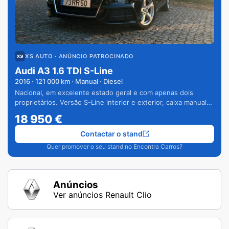
XS AUTO
· ANÚNCIO PATROCINADO
Audi A3 1.6 TDI S-Line
2016
·
121 000
km · Manual · Diesel
Nacional, em excelente estado geral e com apenas dois
proprietários. Versão S-Line interior e exterior, caixa manual
de 6 velocidades e vários extras.
18 950
€
Contactar o stand
Quer promover o seu stand no Encontra Carros?
Anúncios
Ver anúncios Renault Clio