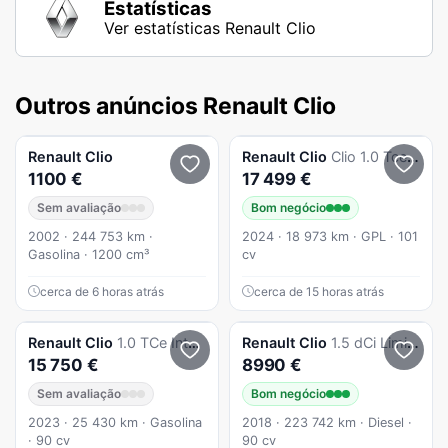
Estatísticas
Ver estatísticas Renault Clio
Outros anúncios Renault Clio
Renault
Clio
Renault
Clio
Clio 1.0 Tce Evolution Bi-Fuel
1100 €
17 499 €
Sem avaliação
Bom negócio
2002 · 244 753 km ·
2024 · 18 973 km · GPL · 101
Gasolina · 1200 cm³
cv
cerca de 6 horas atrás
cerca de 15 horas atrás
Renault
Clio
1.0 TCe Intens
Renault
Clio
1.5 dCi Limited EDition
15 750 €
8990 €
Sem avaliação
Bom negócio
2023 · 25 430 km · Gasolina
2018 · 223 742 km · Diesel ·
· 90 cv
90 cv