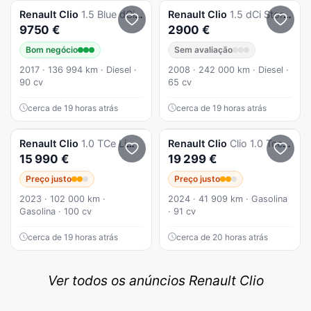
Renault
Clio
1.5 Blue dCi Zen
Renault
Clio
1.5 dCi Storia Pack
9750 €
2900 €
Bom negócio
Sem avaliação
2017 · 136 994 km · Diesel ·
2008 · 242 000 km · Diesel ·
90 cv
65 cv
cerca de 19 horas atrás
cerca de 19 horas atrás
Renault
Clio
1.0 TCe Limited Bi-Fuel
Renault
Clio
Clio 1.0 Tce Esprit Alpine
15 990 €
19 299 €
Preço justo
Preço justo
2023 · 102 000 km ·
2024 · 41 909 km · Gasolina
Gasolina · 100 cv
· 91 cv
cerca de 19 horas atrás
cerca de 20 horas atrás
Ver todos os anúncios Renault Clio