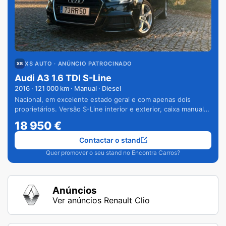
XS AUTO
· ANÚNCIO PATROCINADO
Audi A3 1.6 TDI S-Line
2016
·
121 000
km · Manual · Diesel
Nacional, em excelente estado geral e com apenas dois
proprietários. Versão S-Line interior e exterior, caixa manual
de 6 velocidades e vários extras.
18 950
€
Contactar o stand
Quer promover o seu stand no Encontra Carros?
Anúncios
Ver anúncios Renault Clio