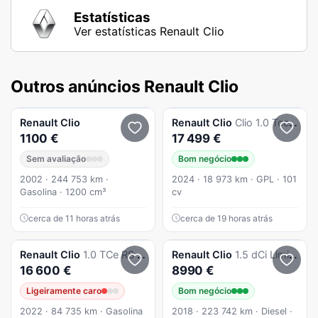
Estatísticas
Ver estatísticas Renault Clio
Outros anúncios Renault Clio
Renault
Clio
Renault
Clio
Clio 1.0 Tce Evolution Bi-Fuel
1100 €
17 499 €
Sem avaliação
Bom negócio
2002 · 244 753 km ·
2024 · 18 973 km · GPL · 101
Gasolina · 1200 cm³
cv
cerca de 11 horas atrás
cerca de 19 horas atrás
Renault
Clio
1.0 TCe RS Line
Renault
Clio
1.5 dCi Limited EDition
16 600 €
8990 €
Ligeiramente caro
Bom negócio
2022 · 84 735 km · Gasolina
2018 · 223 742 km · Diesel ·