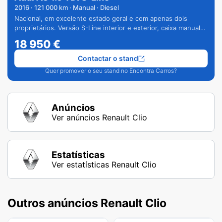
2016
·
121 000
km · Manual · Diesel
Nacional, em excelente estado geral e com apenas dois
proprietários. Versão S-Line interior e exterior, caixa manual
de 6 velocidades e vários extras.
18 950
€
Contactar o stand
Quer promover o seu stand no Encontra Carros?
Anúncios
Ver anúncios Renault Clio
Estatísticas
Ver estatísticas Renault Clio
Outros anúncios Renault Clio