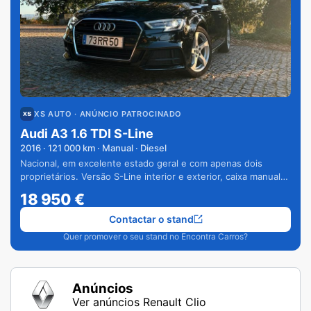
XS AUTO
· ANÚNCIO PATROCINADO
Audi A3 1.6 TDI S-Line
2016
·
121 000
km · Manual · Diesel
Nacional, em excelente estado geral e com apenas dois
proprietários. Versão S-Line interior e exterior, caixa manual
de 6 velocidades e vários extras.
18 950
€
Contactar o stand
Quer promover o seu stand no Encontra Carros?
Anúncios
Ver anúncios Renault Clio