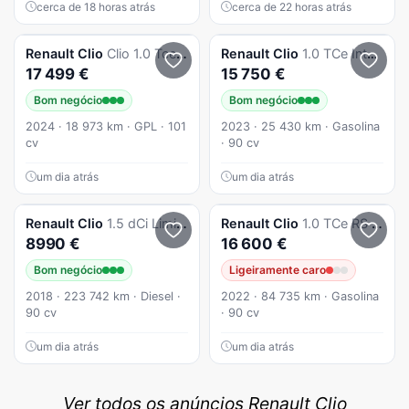
cerca de 18 horas atrás
cerca de 22 horas atrás
Renault
Clio
Clio 1.0 Tce Evolution Bi-Fuel
Renault
Clio
1.0 TCe Intens
17 499 €
15 750 €
Bom negócio
Bom negócio
2024 · 18 973 km · GPL · 101
2023 · 25 430 km · Gasolina
cv
· 90 cv
um dia atrás
um dia atrás
Renault
Clio
1.5 dCi Limited EDition
Renault
Clio
1.0 TCe RS Line
8990 €
16 600 €
Bom negócio
Ligeiramente caro
2018 · 223 742 km · Diesel ·
2022 · 84 735 km · Gasolina
90 cv
· 90 cv
um dia atrás
um dia atrás
Ver todos os anúncios Renault Clio