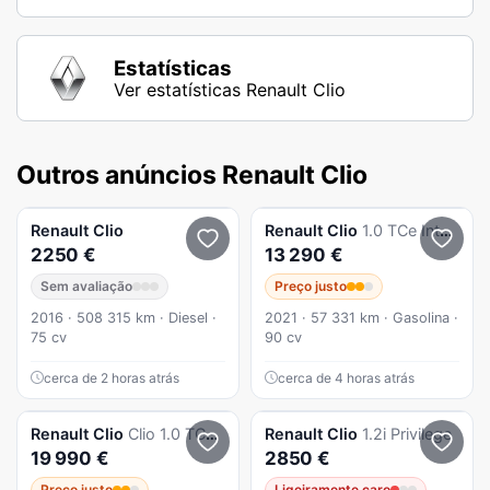
Estatísticas
Ver estatísticas Renault Clio
Outros anúncios Renault Clio
Renault
Clio
Renault
Clio
1.0 TCe Intens
2250 €
13 290 €
Sem avaliação
Preço justo
2016 · 508 315 km · Diesel ·
2021 · 57 331 km · Gasolina ·
75 cv
90 cv
cerca de 2 horas atrás
cerca de 4 horas atrás
Renault
Clio
Clio 1.0 TCe Evolution Bi-Fuel
Renault
Clio
1.2i Privilege
19 990 €
2850 €
Preço justo
Ligeiramente caro