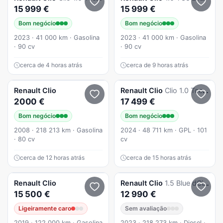
15 999 €
15 999 €
Bom negócio
Bom negócio
2023 · 41 000 km · Gasolina
2023 · 41 000 km · Gasolina
· 90 cv
· 90 cv
cerca de 4 horas atrás
cerca de 9 horas atrás
Renault
Clio
Renault
Clio
Clio 1.0 Tce Evolution Bi-Fuel
2000 €
17 499 €
Bom negócio
Bom negócio
2008 · 218 213 km · Gasolina
2024 · 48 711 km · GPL · 101
· 80 cv
cv
cerca de 12 horas atrás
cerca de 15 horas atrás
Renault
Clio
Renault
Clio
1.5 Blue dCi Evolution
15 500 €
12 990 €
Ligeiramente caro
Sem avaliação
2019 · 122 000 km · Gasolina
2023 · 218 273 km · Diesel ·