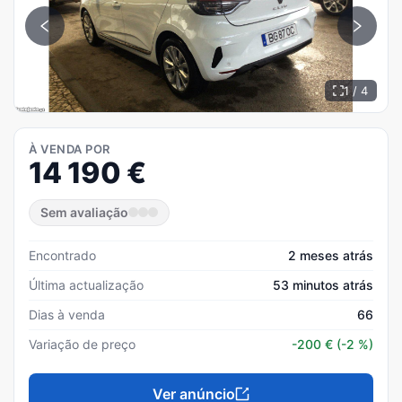
1 / 4
À VENDA POR
14 190
€
Sem avaliação
Encontrado
2 meses atrás
Última actualização
53 minutos atrás
Dias à venda
66
Variação de preço
-200
€
(-2 %)
Ver anúncio