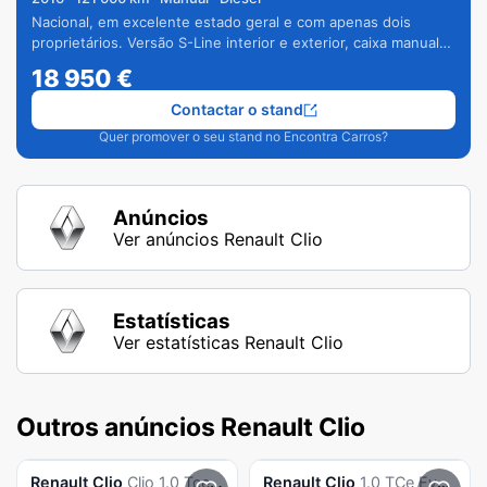
Nacional, em excelente estado geral e com apenas dois
proprietários. Versão S-Line interior e exterior, caixa manual
de 6 velocidades e vários extras.
18 950
€
Contactar o stand
Quer promover o seu stand no Encontra Carros?
Anúncios
Ver anúncios Renault Clio
Estatísticas
Ver estatísticas Renault Clio
Outros anúncios Renault Clio
Renault
Clio
Clio 1.0 Tce Evolution
Renault
Clio
1.0 TCe Evolution