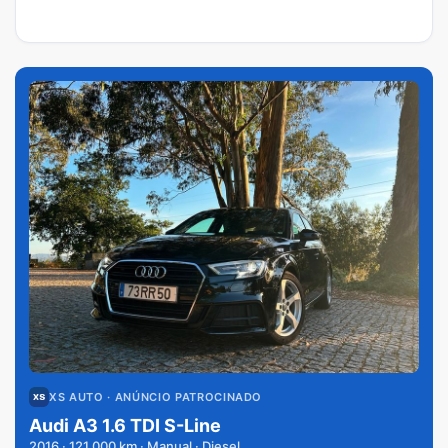
XS AUTO
· ANÚNCIO PATROCINADO
Audi A3 1.6 TDI S-Line
2016
·
121 000
km · Manual · Diesel