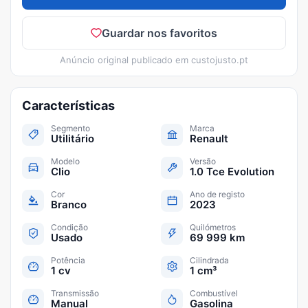
Guardar nos favoritos
Anúncio original publicado em
custojusto.pt
Características
Segmento
Marca
Utilitário
Renault
Modelo
Versão
Clio
1.0 Tce Evolution
Cor
Ano de registo
Branco
2023
Condição
Quilómetros
Usado
69 999 km
Potência
Cilindrada
1 cv
1 cm³
Transmissão
Combustível
Manual
Gasolina